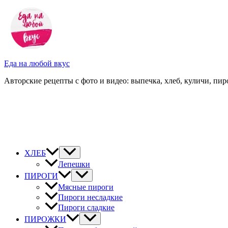
Перейти
к
содержимому
Еда на любой вкус
Авторские рецепты с фото и видео: выпечка, хлеб, куличи, пиро
ХЛЕБ
Лепешки
ПИРОГИ
Мясные пироги
Пироги несладкие
Пироги сладкие
ПИРОЖКИ