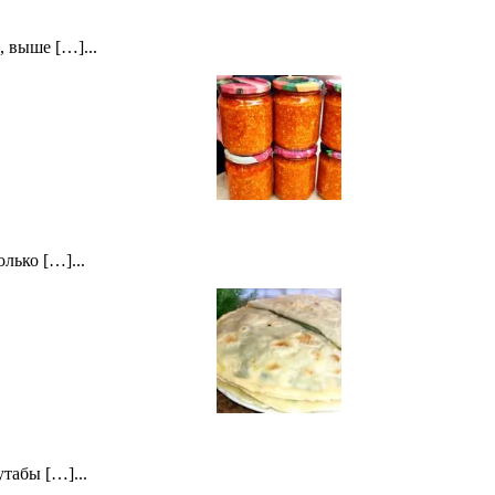
 выше […]...
лько […]...
табы […]...