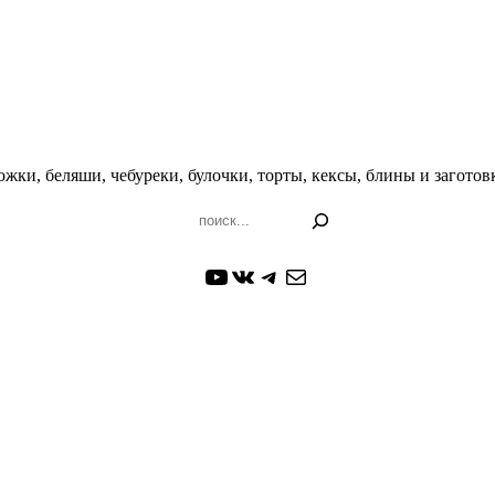
жки, беляши, чебуреки, булочки, торты, кексы, блины и заготовк
Поиск
YouTube
ВКонтакте
Telegram
Почта