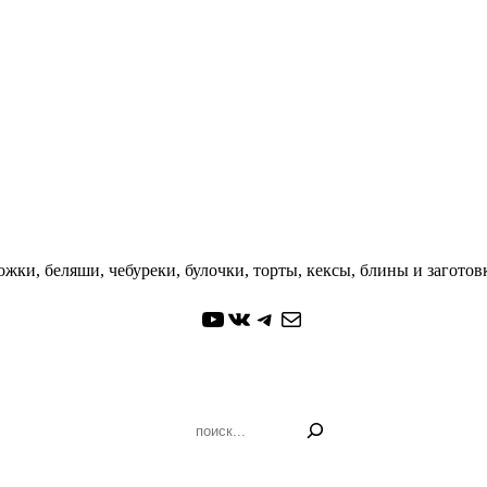
жки, беляши, чебуреки, булочки, торты, кексы, блины и заготовк
YouTube
ВКонтакте
Telegram
Почта
Поиск