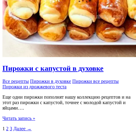
Пирожки с капустой в духовке
Все рецепты
Пирожки в духовке
Пирожки все рецепты
Пирожки из дрожжевого теста
Еще одни пирожки пополнят нашу коллекцию рецептов и на
этот раз пирожки с капустой, точнее с молодой капустой и
яйцами….
Пирожки
Читать запись »
с
1
2
3
Далее
→
капустой
в