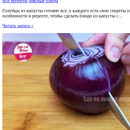
Все рецепты
Мясные блюда
Голубцы из капусты готовят все, у каждого есть свои секреты и
особенности в рецепте, чтобы сделать блюдо из капусты с…
Голубцы
Читать запись »
из
капусты
необыкновенные