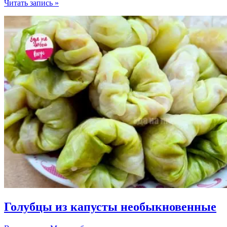
Пирожки
Читать запись »
с
капустой
жареные
и
печеные
—
словно
пух!
Голубцы из капусты необыкновенные