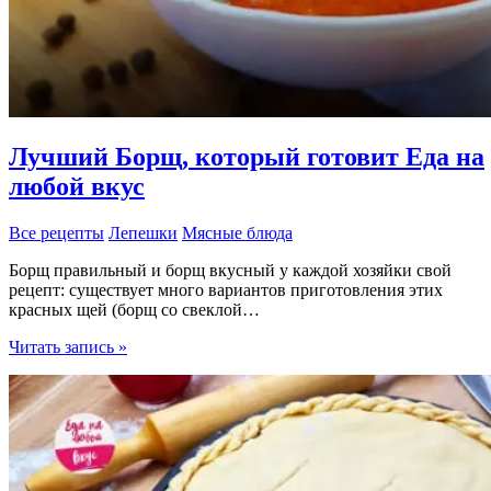
Лучший Борщ, который готовит Еда на
любой вкус
Все рецепты
Лепешки
Мясные блюда
Борщ правильный и борщ вкусный у каждой хозяйки свой
рецепт: существует много вариантов приготовления этих
красных щей (борщ со свеклой…
Лучший
Читать запись »
Борщ,
который
готовит
Еда
на
любой
вкус