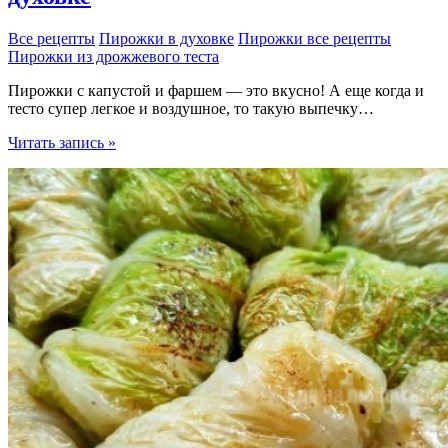
Все рецепты
Пирожки в духовке
Пирожки все рецепты
Пирожки из дрожжевого теста
Пирожки с капустой и фаршем — это вкусно! А еще когда и
тесто супер легкое и воздушное, то такую выпечку…
Мягкие
Читать запись »
пирожки
с
капустой
и
фаршем
в
духовке