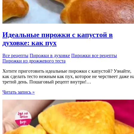
Идеальные пирожки с капустой в
духовке: как пух
Все рецепты
Пирожки в духовке
Пирожки все рецепты
Пирожки из дрожжевого теста
Хотите приготовить идеальные пирожки с капустой? Узнайте,
как сделать тесто нежным как пух, которое не черствеет даже н
третий день. Пошаговый рецепт внутри!…
Идеальные
Читать запись »
пирожки
с
капустой
в
духовке:
как
пух