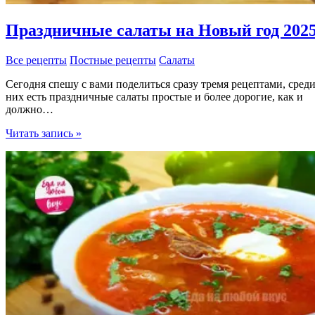
Праздничные салаты на Новый год 202
Все рецепты
Постные рецепты
Салаты
Сегодня спешу с вами поделиться сразу тремя рецептами, сред
них есть праздничные салаты простые и более дорогие, как и
должно…
Праздничные
Читать запись »
салаты
на
Новый
год
2025