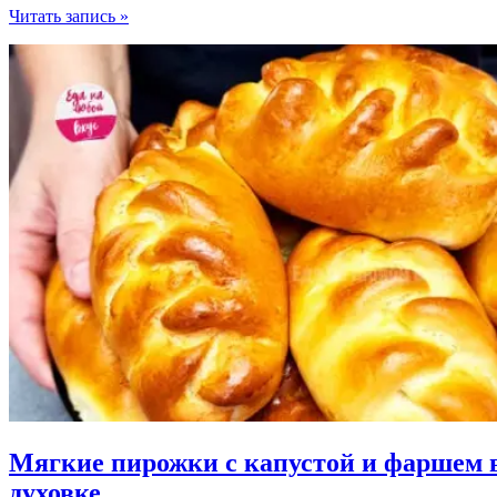
Сочный
Читать запись »
пирог
с
молодой
капустой
из
быстрого
теста
Мягкие пирожки с капустой и фаршем 
духовке