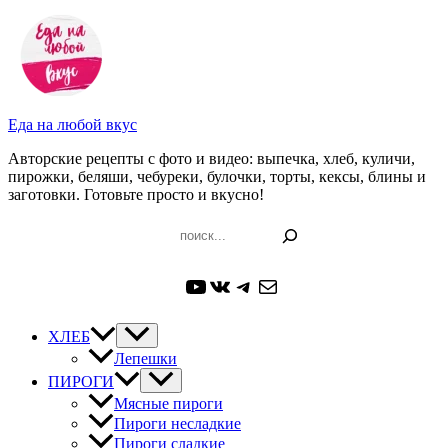
Перейти
к
содержимому
Еда на любой вкус
Авторские рецепты с фото и видео: выпечка, хлеб, куличи,
пирожки, беляши, чебуреки, булочки, торты, кексы, блины и
заготовки. Готовьте просто и вкусно!
Поиск
YouTube
ВКонтакте
Telegram
Почта
ХЛЕБ
Лепешки
ПИРОГИ
Мясные пироги
Пироги несладкие
Пироги сладкие