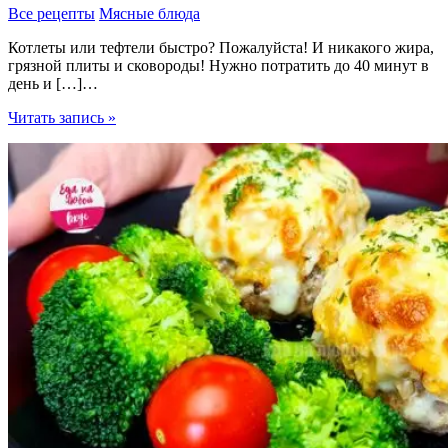
Все рецепты
Мясные блюда
Котлеты или тефтели быстро? Пожалуйста! И никакого жира,
грязной плиты и сковороды! Нужно потратить до 40 минут в
день и […]…
Котлеты
Читать запись »
и
тефтели
в
духовке
за
30
минут
в
день