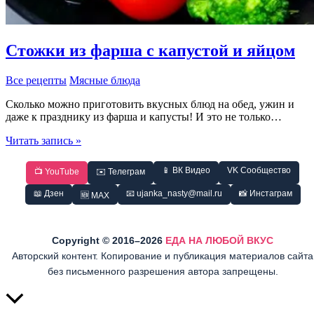
Стожки из фарша с капустой и яйцом
Все рецепты
Мясные блюда
Сколько можно приготовить вкусных блюд на обед, ужин и
даже к празднику из фарша и капусты! И это не только…
Стожки
Читать запись »
из
фарша
📱 ВК Видео
VK Сообщество
📺 YouTube
✉️ Телеграм
с
капустой
📖 Дзен
📧 ujanka_nasty@mail.ru
📸 Инстаграм
🆕 MAX
и
яйцом
Copyright © 2016–2026
ЕДА НА ЛЮБОЙ ВКУС
Авторский контент. Копирование и публикация материалов сайта
без письменного разрешения автора запрещены.
Прокрутить
вверх