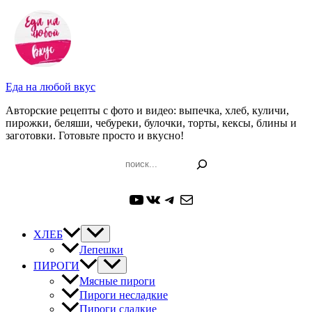
Перейти
к
содержимому
Еда на любой вкус
Авторские рецепты с фото и видео: выпечка, хлеб, куличи,
пирожки, беляши, чебуреки, булочки, торты, кексы, блины и
заготовки. Готовьте просто и вкусно!
Поиск
YouTube
ВКонтакте
Telegram
Почта
ХЛЕБ
Лепешки
ПИРОГИ
Мясные пироги
Пироги несладкие
Пироги сладкие