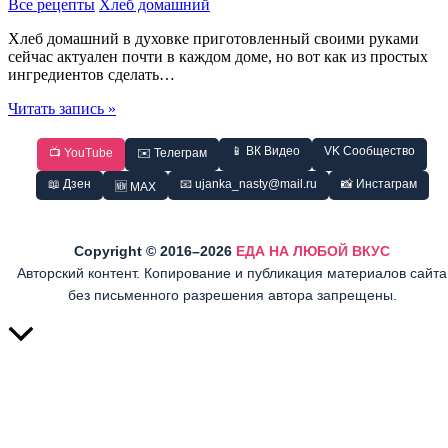
Все рецепты
Хлеб домашний
Хлеб домашний в духовке приготовленный своими руками
сейчас актуален почти в каждом доме, но вот как из простых
ингредиентов сделать…
Оригинальный
Читать запись »
Хлеб
на
📱 ВК Видео
VK Сообщество
📺 YouTube
✉️ Телеграм
рисе
в
📖 Дзен
📧 ujanka_nasty@mail.ru
📸 Инстаграм
🆕 MAX
духовке
Copyright © 2016–2026
ЕДА НА ЛЮБОЙ ВКУС
Авторский контент. Копирование и публикация материалов сайта
без письменного разрешения автора запрещены.
Прокрутить
вверх