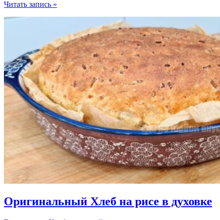
Сютлач
Читать запись »
—
турецкий
нежный
десерт
на
завтрак
Оригинальный Хлеб на рисе в духовке