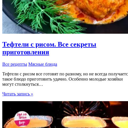
Тефтели с рисом. Все секреты
приготовления
Все рецепты
Мясные блюда
Тефтели с рисом все готовят по разному, но не всегда получаетс
такое блюдо приготовить удачно. Особенно молодые хозяйки
могут столкнуться…
Тефтели
Читать запись »
с
рисом.
Все
секреты
приготовления