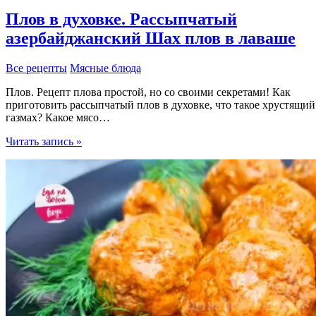
Плов в духовке. Рассыпчатый
азербайджанский Шах плов в лаваше
Все рецепты
Мясные блюда
Плов. Рецепт плова простой, но со своими секретами! Как
приготовить рассыпчатый плов в духовке, что такое хрустящий
газмах? Какое мясо…
Плов
Читать запись »
в
духовке.
Рассыпчатый
азербайджанский
Шах
плов
в
лаваше