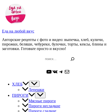
Перейти
к
содержимому
Еда на любой вкус
Авторские рецепты с фото и видео: выпечка, хлеб, куличи,
пирожки, беляши, чебуреки, булочки, торты, кексы, блины и
заготовки. Готовьте просто и вкусно!
Поиск
YouTube
ВКонтакте
Telegram
Почта
ХЛЕБ
Лепешки
ПИРОГИ
Мясные пироги
Пироги несладкие
Пироги сладкие