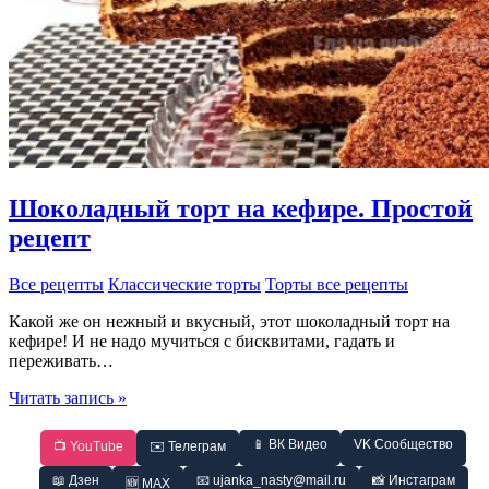
Шоколадный торт на кефире. Простой
рецепт
Все рецепты
Классические торты
Торты все рецепты
Какой же он нежный и вкусный, этот шоколадный торт на
кефире! И не надо мучиться с бисквитами, гадать и
переживать…
Шоколадный
Читать запись »
торт
на
📱 ВК Видео
VK Сообщество
📺 YouTube
✉️ Телеграм
кефире.
Простой
📖 Дзен
📧 ujanka_nasty@mail.ru
📸 Инстаграм
🆕 MAX