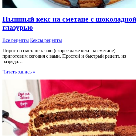
Пышный кекс на сметане с шоколадно
глазурью
Все рецепты
Кексы рецепты
Пирог на сметане к чаю (скорее даже кекс на сметане)
приготовим сегодня с вами. Простой и быстрый рецепт, из
разряда…
Пышный
Читать запись »
кекс
на
сметане
с
шоколадной
глазурью