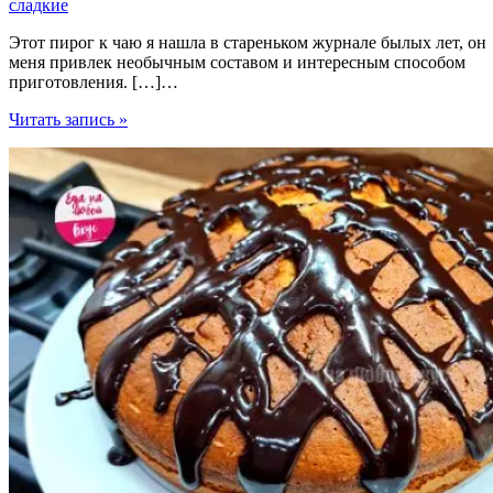
сладкие
Этот пирог к чаю я нашла в стареньком журнале былых лет, он
меня привлек необычным составом и интересным способом
приготовления. […]…
Пышный
Читать запись »
Пирог
к
чаю
«Орешек»