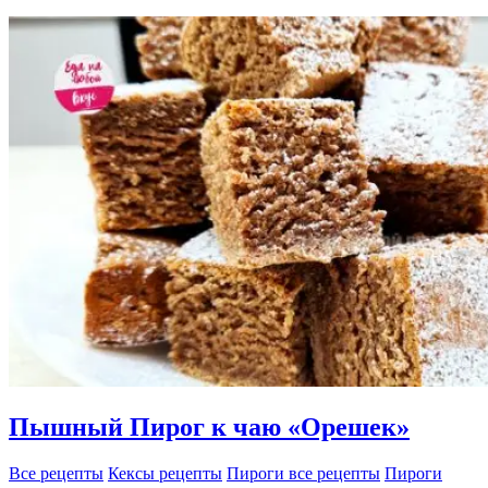
Пышный Пирог к чаю «Орешек»
Все рецепты
Кексы рецепты
Пироги все рецепты
Пироги