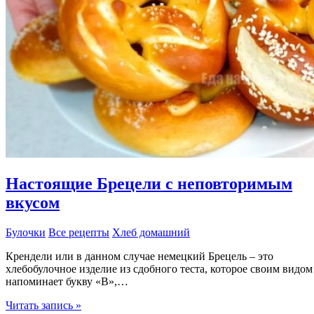
и
лишнего
масла
Настоящие Брецели с неповторимым
вкусом
Булочки
Все рецепты
Хлеб домашний
Крендели или в данном случае немецкий Брецель – это
хлебобулочное изделие из сдобного теста, которое своим видом
напоминает букву «В»,…
Настоящие
Читать запись »