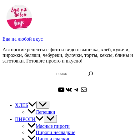
Перейти
к
содержимому
Еда на любой вкус
Авторские рецепты с фото и видео: выпечка, хлеб, куличи,
пирожки, беляши, чебуреки, булочки, торты, кексы, блины и
заготовки. Готовьте просто и вкусно!
Поиск
YouTube
ВКонтакте
Telegram
Почта
ХЛЕБ
Лепешки
ПИРОГИ
Мясные пироги
Пироги несладкие
Пироги сладкие