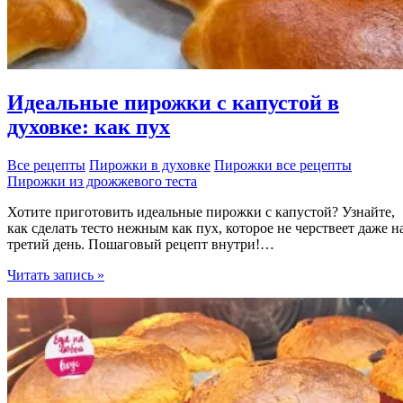
Идеальные пирожки с капустой в
духовке: как пух
Все рецепты
Пирожки в духовке
Пирожки все рецепты
Пирожки из дрожжевого теста
Хотите приготовить идеальные пирожки с капустой? Узнайте,
как сделать тесто нежным как пух, которое не черствеет даже н
третий день. Пошаговый рецепт внутри!…
Идеальные
Читать запись »
пирожки
с
капустой
в
духовке:
как
пух