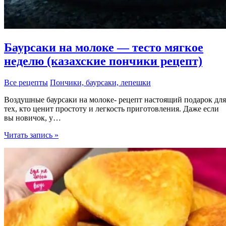
Баурсаки на молоке — тесто мягкое
неделю (казахские пончики рецепт)
Все рецепты
Пончики, баурсаки, лепешки
Воздушные баурсаки на молоке- рецепт настоящий подарок для
тех, кто ценит простоту и легкость приготовления. Даже если
вы новичок, у…
Баурсаки
Читать запись »
на
молоке
—
тесто
мягкое
неделю
(казахские
пончики
рецепт)