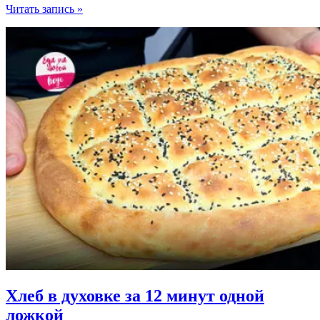
Пасхальный
Читать запись »
кулич
по
рецепту
Еда
на
любой
вкус
(долго
не
сохнет,
настоящий!)
Хлеб в духовке за 12 минут одной
ложкой