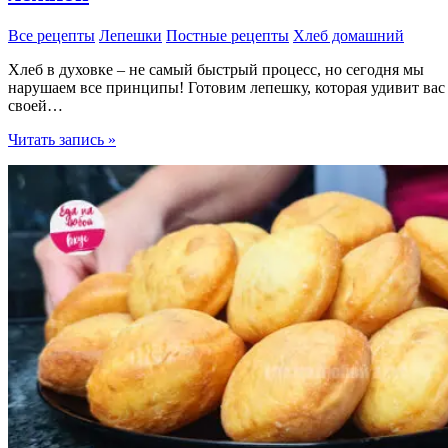
Все рецепты
Лепешки
Постные рецепты
Хлеб домашний
Хлеб в духовке – не самый быстрый процесс, но сегодня мы
нарушаем все принципы! Готовим лепешку, которая удивит вас
своей…
Хлеб
Читать запись »
в
духовке
за
12
минут
одной
ложкой