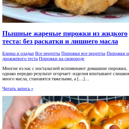
Пышные жареные пирожки из жидкого
теста: без раскатки и лишнего масла
Блины и оладьи
Все рецепты
Пирожки все рецепты
Пирожки и
дрожжевого теста
Пирожки на сковороде
Многие из нас с ностальгией вспоминают домашние пирожки,
однако нередко результат огорчает: изделия впитывают слишко
много масла, становятся тяжелыми, а […]…
Пышные
Читать запись »
жареные
пирожки
из
жидкого
теста:
без
раскатки