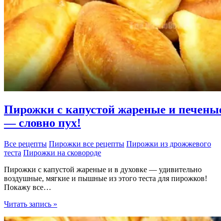
Пирожки с капустой жареные и печены
— словно пух!
Все рецепты
Пирожки все рецепты
Пирожки из дрожжевого
теста
Пирожки на сковороде
Пирожки с капустой жареные и в духовке — удивительно
воздушные, мягкие и пышные из этого теста для пирожков!
Покажу все…
Пирожки
Читать запись »
с