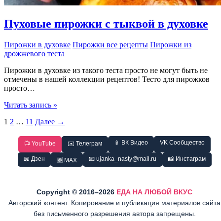
Пуховые пирожки с тыквой в духовке
Пирожки в духовке
Пирожки все рецепты
Пирожки из
дрожжевого теста
Пирожки в духовке из такого теста просто не могут быть не
отмечены в нашей коллекции рецептов! Тесто для пирожков
просто…
Пуховые
Читать запись »
пирожки
1
2
…
11
Далее
→
с
тыквой
в
📱 ВК Видео
VK Сообщество
📺 YouTube
✉️ Телеграм
духовке
📖 Дзен
📧 ujanka_nasty@mail.ru
📸 Инстаграм
🆕 MAX
Copyright © 2016–2026
ЕДА НА ЛЮБОЙ ВКУС
Авторский контент. Копирование и публикация материалов сайта
без письменного разрешения автора запрещены.