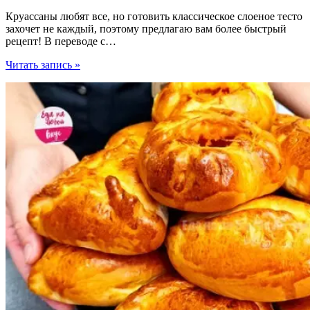
Круассаны любят все, но готовить классическое слоеное тесто
захочет не каждый, поэтому предлагаю вам более быстрый
рецепт! В переводе с…
Не
Читать запись »
круассаны,
но
так
же
вкусно
—
Пан
де
Мантека