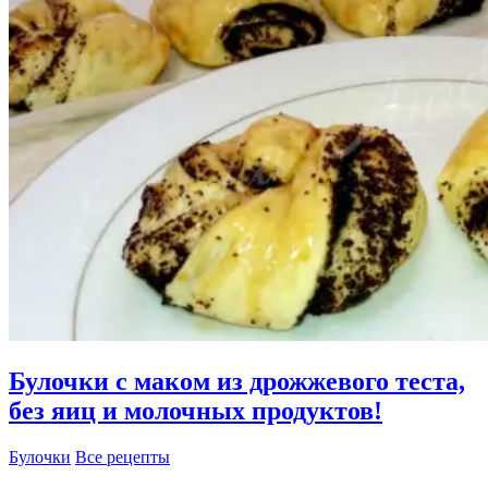
в
духовке!
Булочки с маком из дрожжевого теста,
без яиц и молочных продуктов!
Булочки
Все рецепты