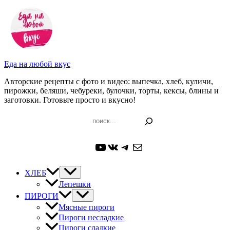
Перейти
к
содержимому
Еда на любой вкус
Авторские рецепты с фото и видео: выпечка, хлеб, куличи,
пирожки, беляши, чебуреки, булочки, торты, кексы, блины и
заготовки. Готовьте просто и вкусно!
Поиск
YouTube
ВКонтакте
Telegram
Почта
ХЛЕБ
Лепешки
ПИРОГИ
Мясные пироги
Пироги несладкие
Пироги сладкие