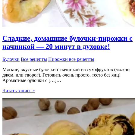
Сладкие, домашние булочки-пирожки с
начинкой — 20 минут в духовке!
Булочки
Все рецепты
Пирожки все рецепты
Мягкие, вкусные булочки с начинкой из сухофруктов (можно
джем, или творог). Готовить очень просто, тесто без яиц!
Ароматные булочки с […]…
Сладкие,
Читать запись »
домашние
булочки-
пирожки
с
начинкой
—
20
минут