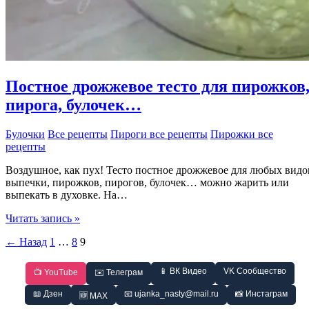
Постное дрожжевое тесто для пирожков
пирога, булочек…
Булочки
Все рецепты
Пироги все рецепты
Пирожки все
рецепты
Воздушное, как пух! Тесто постное дрожжевое для любых видо
выпечки, пирожков, пирогов, булочек… можно жарить или
выпекать в духовке. На…
Постное
Читать запись »
дрожжевое
←
Назад
1
…
8
9
тесто
для
пирожков,
📱 ВК Видео
VK Сообщество
📺 YouTube
✉️ Телеграм
пирога,
булочек…
📖 Дзен
📧 ujanka_nasty@mail.ru
📸 Инстаграм
🆕 MAX