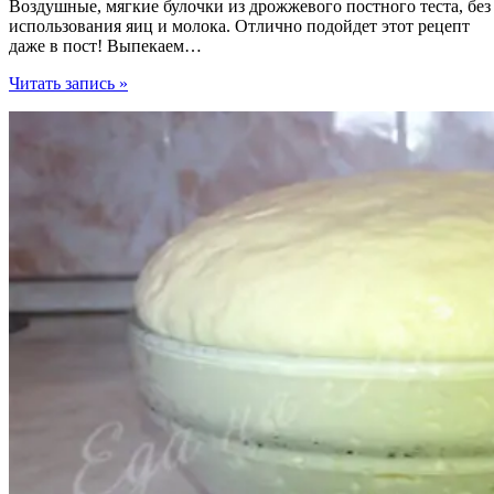
Воздушные, мягкие булочки из дрожжевого постного теста, без
использования яиц и молока. Отлично подойдет этот рецепт
даже в пост! Выпекаем…
Булочки
Читать запись »
с
маком
из
дрожжевого
теста,
без
яиц
и
молочных
продуктов!