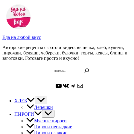
Перейти
к
содержимому
Еда на любой вкус
Авторские рецепты с фото и видео: выпечка, хлеб, куличи,
пирожки, беляши, чебуреки, булочки, торты, кексы, блины и
заготовки. Готовьте просто и вкусно!
Поиск
YouTube
ВКонтакте
Telegram
Почта
ХЛЕБ
Лепешки
ПИРОГИ
Мясные пироги
Пироги несладкие
Пироги сладкие