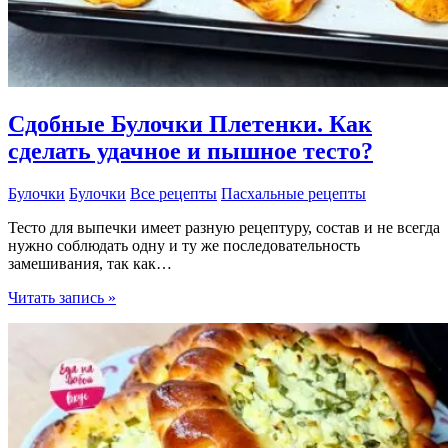
Сдобные Булочки Плетенки. Как
сделать удачное и пышное тесто?
Булочки
Булочки
Все рецепты
Пасхальные рецепты
Тесто для выпечки имеет разную рецептуру, состав и не всегда
нужно соблюдать одну и ту же последовательность
замешивания, так как…
Сдобные
Читать запись »
Булочки
Плетенки.
Как
сделать
удачное
и
пышное
тесто?