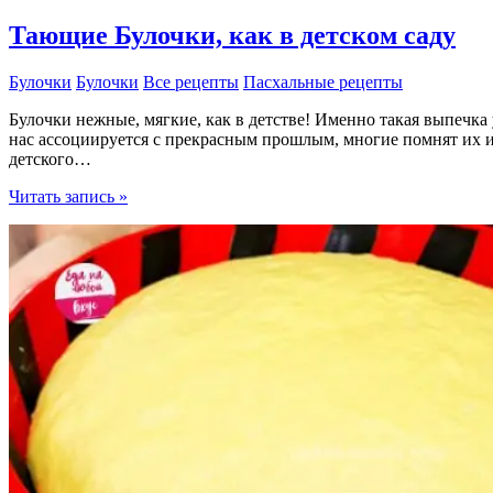
Тающие Булочки, как в детском саду
Булочки
Булочки
Все рецепты
Пасхальные рецепты
Булочки нежные, мягкие, как в детстве! Именно такая выпечка 
нас ассоциируется с прекрасным прошлым, многие помнят их 
детского…
Тающие
Читать запись »
Булочки,
как
в
детском
саду