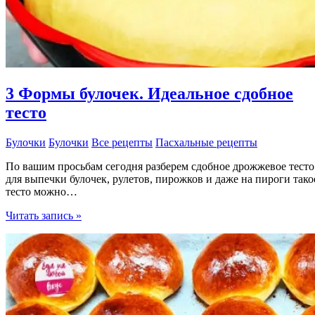
3 Формы булочек. Идеальное сдобное
тесто
Булочки
Булочки
Все рецепты
Пасхальные рецепты
По вашим просьбам сегодня разберем сдобное дрожжевое тесто
для выпечки булочек, рулетов, пирожков и даже на пироги тако
тесто можно…
3
Читать запись »
Формы
булочек.
Идеальное
сдобное
тесто