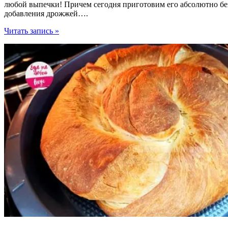
любой выпечки! Причем сегодня приготовим его абсолютно бе
добавления дрожжей….
Быстрые
Читать запись »
творожные
Косички
к
чаю