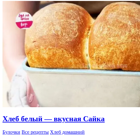
—
Шаньги
с
творогом,
луком
и
яйцом
Хлеб белый — вкусная Сайка
Булочки
Все рецепты
Хлеб домашний