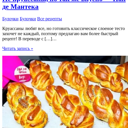
де Мантека
Булочки
Булочки
Все рецепты
Круассаны любят все, но готовить классическое слоеное тесто
захочет не каждый, поэтому предлагаю вам более быстрый
рецепт! В переводе с […]…
Не
Читать запись »
круассаны,
но
так
же
вкусно
—
Пан
де
Мантека