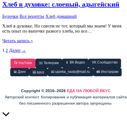
Хлеб в духовке: слоеный, адыгейский
Булочки
Все рецепты
Хлеб домашний
Хлеб в духовке. Но совсем не тот, который мы знаем! У меня
есть опыт по выпечке разного хлеба, но все…
Хлеб
Читать запись »
в
1
2
Далее
→
духовке:
слоеный,
адыгейский
📱 ВК Видео
VK Сообщество
📺 YouTube
✉️ Телеграм
📖 Дзен
📧 ujanka_nasty@mail.ru
📸 Инстаграм
🆕 MAX
Copyright © 2016–2026
ЕДА НА ЛЮБОЙ ВКУС
Авторский контент. Копирование и публикация материалов сайта
без письменного разрешения автора запрещены.
Прокрутить
вверх