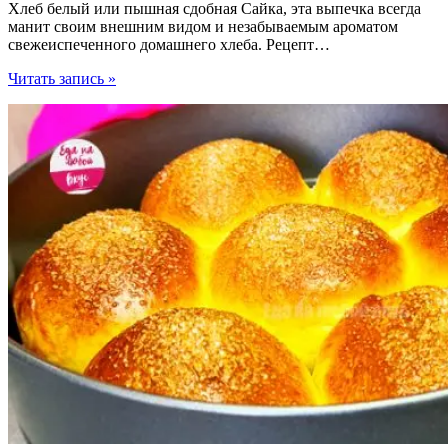
Хлеб белый или пышная сдобная Сайка, эта выпечка всегда
манит своим внешним видом и незабываемым ароматом
свежеиспеченного домашнего хлеба. Рецепт…
Хлеб
Читать запись »
белый
—
вкусная
Сайка