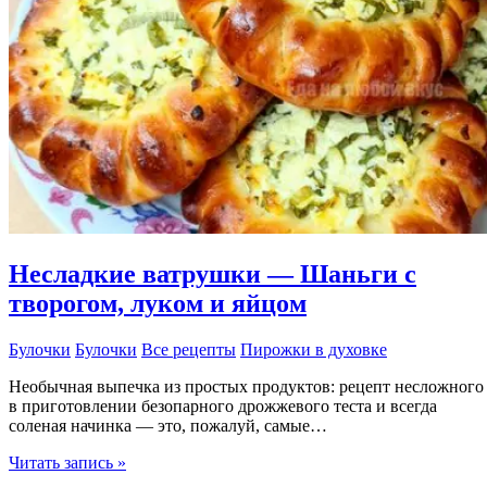
Несладкие ватрушки — Шаньги с
творогом, луком и яйцом
Булочки
Булочки
Все рецепты
Пирожки в духовке
Необычная выпечка из простых продуктов: рецепт несложного
в приготовлении безопарного дрожжевого теста и всегда
соленая начинка — это, пожалуй, самые…
Несладкие
Читать запись »
ватрушки