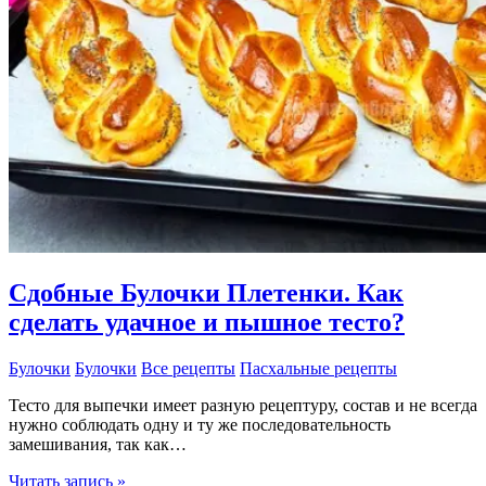
де
Мантека
Сдобные Булочки Плетенки. Как
сделать удачное и пышное тесто?
Булочки
Булочки
Все рецепты
Пасхальные рецепты
Тесто для выпечки имеет разную рецептуру, состав и не всегда
нужно соблюдать одну и ту же последовательность
замешивания, так как…
Сдобные
Читать запись »