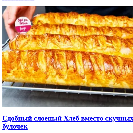
Булочки
Плетенки.
Как
сделать
удачное
и
пышное
тесто?
Сдобный слоеный Хлеб вместо скучны
булочек