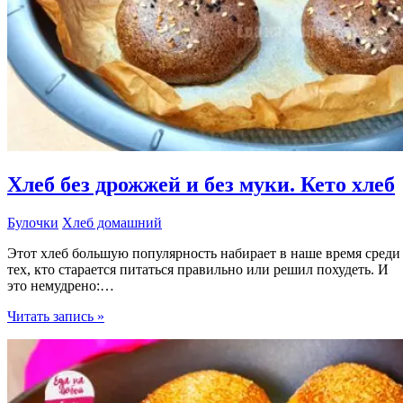
Хлеб без дрожжей и без муки. Кето хлеб
Булочки
Хлеб домашний
Этот хлеб большую популярность набирает в наше время среди
тех, кто старается питаться правильно или решил похудеть. И
это немудрено:…
Хлеб
Читать запись »
без
дрожжей
и
без
муки.