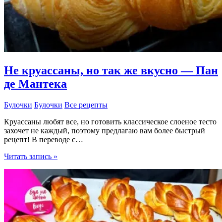
Не круассаны, но так же вкусно — Пан
де Мантека
Булочки
Булочки
Все рецепты
Круассаны любят все, но готовить классическое слоеное тесто
захочет не каждый, поэтому предлагаю вам более быстрый
рецепт! В переводе с…
Не
Читать запись »
круассаны,
но
так
же
вкусно
—
Пан