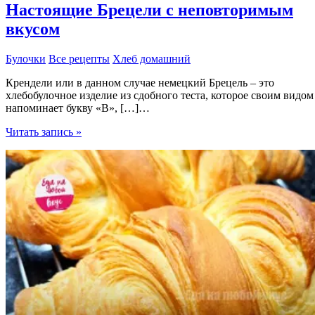
Настоящие Брецели с неповторимым
вкусом
Булочки
Все рецепты
Хлеб домашний
Крендели или в данном случае немецкий Брецель – это
хлебобулочное изделие из сдобного теста, которое своим видом
напоминает букву «В», […]…
Настоящие
Читать запись »
Брецели
с
неповторимым
вкусом