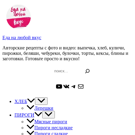
Перейти
к
содержимому
Еда на любой вкус
Авторские рецепты с фото и видео: выпечка, хлеб, куличи,
пирожки, беляши, чебуреки, булочки, торты, кексы, блины и
заготовки. Готовьте просто и вкусно!
Поиск
YouTube
ВКонтакте
Telegram
Почта
ХЛЕБ
Лепешки
ПИРОГИ
Мясные пироги
Пироги несладкие
Пироги сладкие