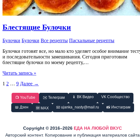
Блестящие Булочки
Булочки
Булочки
Все рецепты
Пасхальные рецепты
Булочки готовят все, но мало кто уделяет особое внимание тест
и последовательности замешивания. Сегодня приготовим
блестящие булочки по моему рецепту,…
Блестящие
Читать запись »
Булочки
1
2
…
9
Далее
→
📱 ВК Видео
VK Сообщество
📺 YouTube
✉️ Телеграм
📖 Дзен
📧 ujanka_nasty@mail.ru
📸 Инстаграм
🆕 MAX
Copyright © 2016–2026
ЕДА НА ЛЮБОЙ ВКУС
Авторский контент. Копирование и публикация материалов сайта