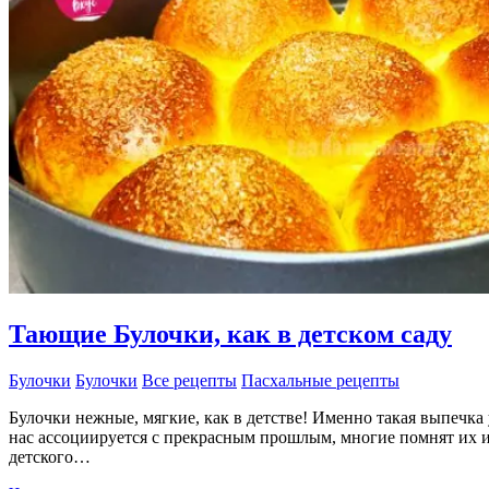
Кето
хлеб
Тающие Булочки, как в детском саду
Булочки
Булочки
Все рецепты
Пасхальные рецепты
Булочки нежные, мягкие, как в детстве! Именно такая выпечка 
нас ассоциируется с прекрасным прошлым, многие помнят их 
детского…