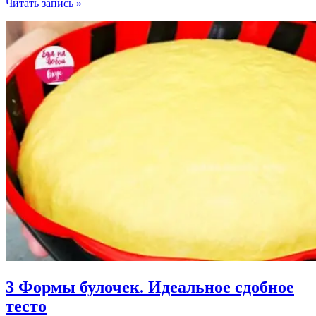
Тающие
Читать запись »
Булочки,
как
в
детском
саду
3 Формы булочек. Идеальное сдобное
тесто