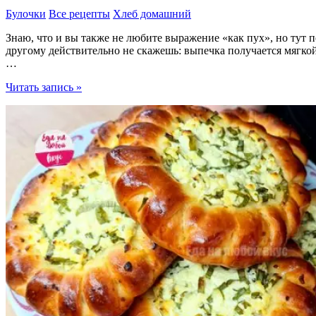
Булочки
Все рецепты
Хлеб домашний
Знаю, что и вы также не любите выражение «как пух», но тут п
другому действительно не скажешь: выпечка получается мягкой
…
Сдобный
Читать запись »
слоеный
Хлеб
вместо
скучных
булочек