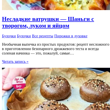
Несладкие ватрушки — Шаньги с
творогом, луком и яйцом
Булочки
Булочки
Все рецепты
Пирожки в духовке
Необычная выпечка из простых продуктов: рецепт несложного
в приготовлении безопарного дрожжевого теста и всегда
соленая начинка — это, пожалуй, самые…
Несладкие
Читать запись »
ватрушки
—
Шаньги
с
творогом,
луком
и
яйцом