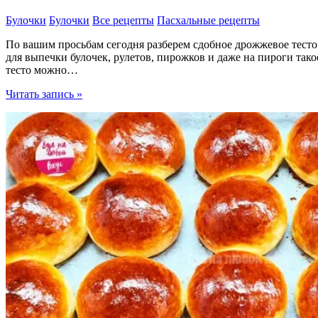
Булочки
Булочки
Все рецепты
Пасхальные рецепты
По вашим просьбам сегодня разберем сдобное дрожжевое тесто
для выпечки булочек, рулетов, пирожков и даже на пироги тако
тесто можно…
3
Читать запись »
Формы
булочек.
Идеальное
сдобное
тесто