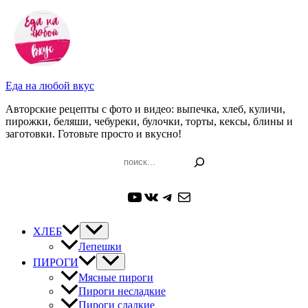
Перейти
к
содержимому
Еда на любой вкус
Авторские рецепты с фото и видео: выпечка, хлеб, куличи,
пирожки, беляши, чебуреки, булочки, торты, кексы, блины и
заготовки. Готовьте просто и вкусно!
Поиск
YouTube
ВКонтакте
Telegram
Почта
ХЛЕБ
Лепешки
ПИРОГИ
Мясные пироги
Пироги несладкие
Пироги сладкие