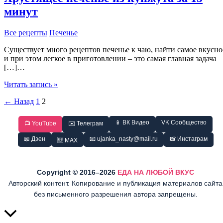
минут
Все рецепты
Печенье
Существует много рецептов печенье к чаю, найти самое вкусно
и при этом легкое в приготовлении – это самая главная задача
[…]…
Хрустящее
Читать запись »
печенье
←
Назад
1
2
из
кунжута
за
📱 ВК Видео
VK Сообщество
📺 YouTube
✉️ Телеграм
15
минут
📖 Дзен
📧 ujanka_nasty@mail.ru
📸 Инстаграм
🆕 MAX
Copyright © 2016–2026
ЕДА НА ЛЮБОЙ ВКУС
Авторский контент. Копирование и публикация материалов сайта
без письменного разрешения автора запрещены.
Прокрутить
вверх