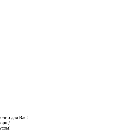
очно для Вас!
борщ!
усом!