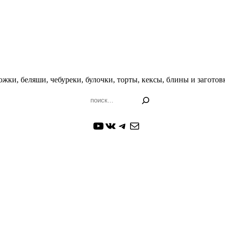
жки, беляши, чебуреки, булочки, торты, кексы, блины и заготовк
Поиск
YouTube
ВКонтакте
Telegram
Почта