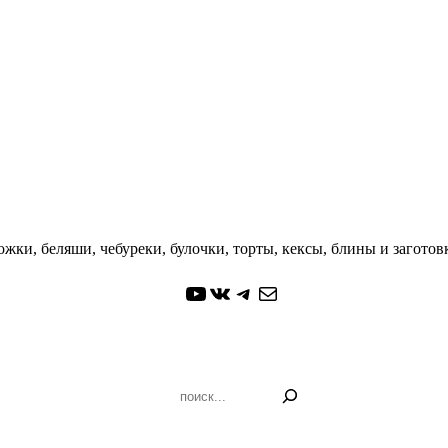
жки, беляши, чебуреки, булочки, торты, кексы, блины и заготовк
YouTube
ВКонтакте
Telegram
Почта
Поиск