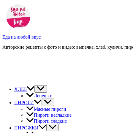
Перейти
к
содержимому
Еда на любой вкус
Авторские рецепты с фото и видео: выпечка, хлеб, куличи, пиро
ХЛЕБ
Лепешки
ПИРОГИ
Мясные пироги
Пироги несладкие
Пироги сладкие
ПИРОЖКИ