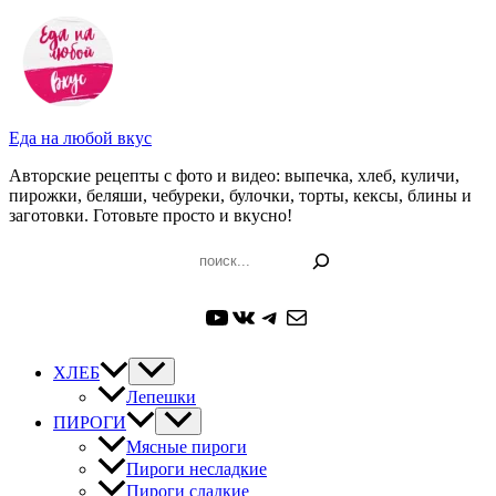
Перейти
к
содержимому
Еда на любой вкус
Авторские рецепты с фото и видео: выпечка, хлеб, куличи,
пирожки, беляши, чебуреки, булочки, торты, кексы, блины и
заготовки. Готовьте просто и вкусно!
Поиск
YouTube
ВКонтакте
Telegram
Почта
ХЛЕБ
Лепешки
ПИРОГИ
Мясные пироги
Пироги несладкие
Пироги сладкие