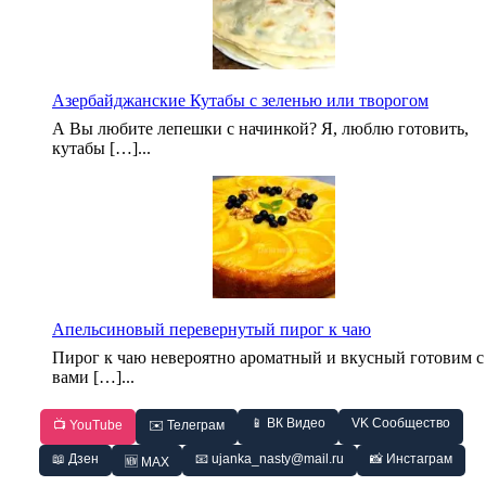
Азербайджанские Кутабы с зеленью или творогом
А Вы любите лепешки с начинкой? Я, люблю готовить,
кутабы […]...
Апельсиновый перевернутый пирог к чаю
Пирог к чаю невероятно ароматный и вкусный готовим с
вами […]...
📱 ВК Видео
VK Сообщество
📺 YouTube
✉️ Телеграм
📖 Дзен
📧 ujanka_nasty@mail.ru
📸 Инстаграм
🆕 MAX