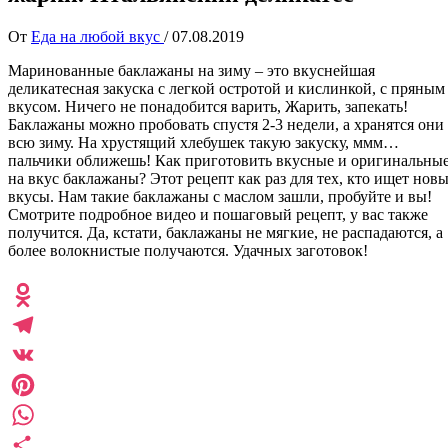
От
Еда на любой вкус
/
07.08.2019
Маринованные баклажаны на зиму – это вкуснейшая
деликатесная закуска с легкой остротой и кислинкой, с пряным
вкусом. Ничего не понадобится варить, Жарить, запекать!
Баклажаны можно пробовать спустя 2-3 недели, а хранятся они
всю зиму. На хрустящий хлебушек такую закуску, ммм…
пальчики оближешь! Как приготовить вкусные и оригинальны
на вкус баклажаны? Этот рецепт как раз для тех, кто ищет нов
вкусы. Нам такие баклажаны с маслом зашли, пробуйте и вы!
Смотрите подробное видео и пошаговый рецепт, у вас также
получится. Да, кстати, баклажаны не мягкие, не распадаются, а
более волокнистые получаются. Удачных заготовок!
Odnoklassniki
Telegram
VK
Pinterest
WhatsApp