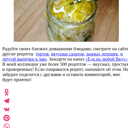
Радуйте своих близких домашними блюдами, смотрите на сайт
другие рецепты
тортов
,
вкусных салатов
,
разных лепешек
,
и
другой выпечки к чаю
. Заходите на канал
«Еда на любой Вкус»
В моей коллекции уже более 500 рецептов — вкусных, просты
и проверенных! Если понравился рецепт, напишите об этом. Н
забудьте поделится с друзьями и оставить комментарий, мне
будет приятно!
Odnoklassniki
Telegram
VK
Pinterest