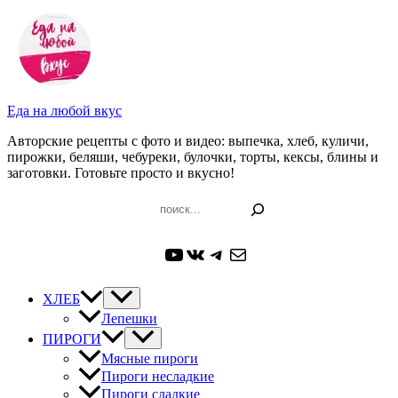
Перейти
к
содержимому
Еда на любой вкус
Авторские рецепты с фото и видео: выпечка, хлеб, куличи,
пирожки, беляши, чебуреки, булочки, торты, кексы, блины и
заготовки. Готовьте просто и вкусно!
Поиск
YouTube
ВКонтакте
Telegram
Почта
ХЛЕБ
Лепешки
ПИРОГИ
Мясные пироги
Пироги несладкие
Пироги сладкие