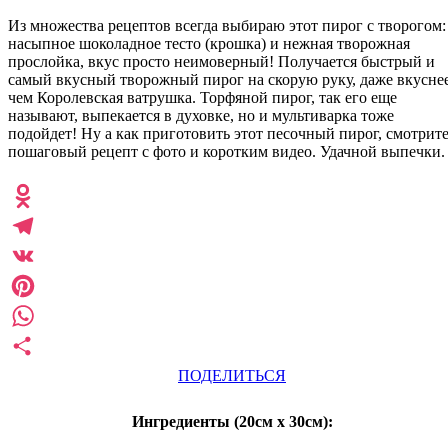
Из множества рецептов всегда выбираю этот пирог с творогом:
насыпное шоколадное тесто (крошка) и нежная творожная
прослойка, вкус просто неимоверный! Получается быстрый и
самый вкусный творожный пирог на скорую руку, даже вкуснее
чем Королевская ватрушка. Торфяной пирог, так его еще
называют, выпекается в духовке, но и мультиварка тоже
подойдет! Ну а как приготовить этот песочный пирог, смотрит
пошаговый рецепт с фото и коротким видео. Удачной выпечки.
Odnoklassniki
Telegram
VK
Pinterest
WhatsApp
ПОДЕЛИТЬСЯ
Ингредиенты (20см х 30см):