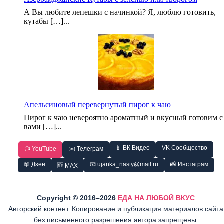
А Вы любите лепешки с начинкой? Я, люблю готовить,
кутабы […]...
Апельсиновый перевернутый пирог к чаю
Пирог к чаю невероятно ароматный и вкусный готовим с
вами […]...
📱 ВК Видео
VK Сообщество
📺 YouTube
✉️ Телеграм
📖 Дзен
📧 ujanka_nasty@mail.ru
📸 Инстаграм
🆕 MAX
Copyright © 2016–2026
ЕДА НА ЛЮБОЙ ВКУС
Авторский контент. Копирование и публикация материалов сайта
без письменного разрешения автора запрещены.