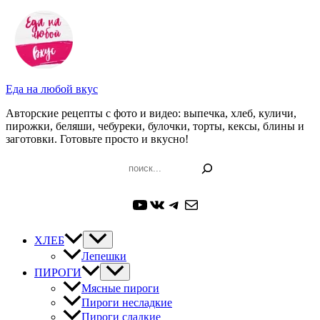
Перейти
к
содержимому
Еда на любой вкус
Авторские рецепты с фото и видео: выпечка, хлеб, куличи,
пирожки, беляши, чебуреки, булочки, торты, кексы, блины и
заготовки. Готовьте просто и вкусно!
Поиск
YouTube
ВКонтакте
Telegram
Почта
ХЛЕБ
Лепешки
ПИРОГИ
Мясные пироги
Пироги несладкие
Пироги сладкие