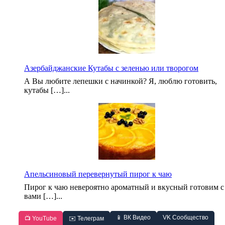
Азербайджанские Кутабы с зеленью или творогом
А Вы любите лепешки с начинкой? Я, люблю готовить,
кутабы […]...
Апельсиновый перевернутый пирог к чаю
Пирог к чаю невероятно ароматный и вкусный готовим с
вами […]...
📱 ВК Видео
VK Сообщество
📺 YouTube
✉️ Телеграм