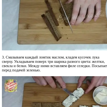
3. Смазываем каждый ломтик маслом, кладем кусочек лука
сверху. Укладываем поверх три шарика разного цвета: желтки,
свекла и белки. Между ними вставляем филе селедки. Посыпае
перед подачей зеленью.