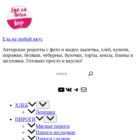
Перейти
к
содержимому
Еда на любой вкус
Авторские рецепты с фото и видео: выпечка, хлеб, куличи,
пирожки, беляши, чебуреки, булочки, торты, кексы, блины и
заготовки. Готовьте просто и вкусно!
Поиск
YouTube
ВКонтакте
Telegram
Почта
ХЛЕБ
Лепешки
ПИРОГИ
Мясные пироги
Пироги несладкие
Пироги сладкие