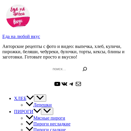
Перейти
к
содержимому
Еда на любой вкус
Авторские рецепты с фото и видео: выпечка, хлеб, куличи,
пирожки, беляши, чебуреки, булочки, торты, кексы, блины и
заготовки. Готовьте просто и вкусно!
Поиск
YouTube
ВКонтакте
Telegram
Почта
ХЛЕБ
Лепешки
ПИРОГИ
Мясные пироги
Пироги несладкие
Пироги сладкие