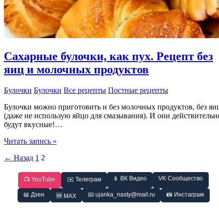
Сахарные булочки, как пух. Рецепт без
яиц и молочных продуктов
Булочки
Булочки
Все рецепты
Постные рецепты
Булочки можно приготовить и без молочных продуктов, без яи
(даже не использую яйцо для смазывания). И они действительн
будут вкусные!…
Сахарные
Читать запись »
булочки,
←
Назад
1
2
как
пух.
Рецепт
📱 ВК Видео
VK Сообщество
📺 YouTube
✉️ Телеграм
без
яиц
📖 Дзен
📧 ujanka_nasty@mail.ru
📸 Инстаграм
🆕 MAX
и
молочных