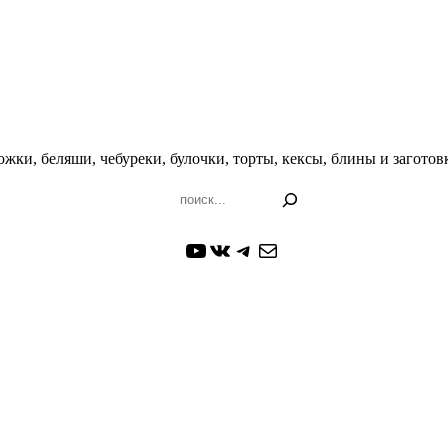
жки, беляши, чебуреки, булочки, торты, кексы, блины и заготовк
Поиск
YouTube
ВКонтакте
Telegram
Почта