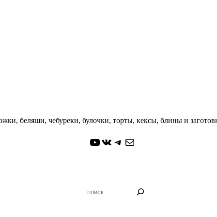
жки, беляши, чебуреки, булочки, торты, кексы, блины и заготовк
YouTube
ВКонтакте
Telegram
Почта
Поиск