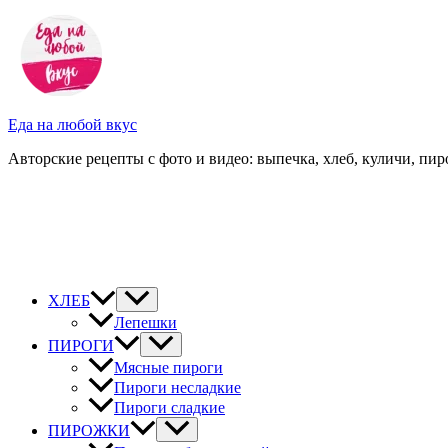
Перейти
к
содержимому
Еда на любой вкус
Авторские рецепты с фото и видео: выпечка, хлеб, куличи, пиро
ХЛЕБ
Лепешки
ПИРОГИ
Мясные пироги
Пироги несладкие
Пироги сладкие
ПИРОЖКИ