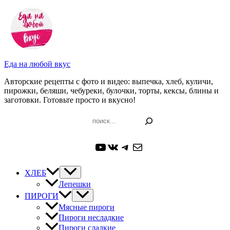
Перейти
к
содержимому
Еда на любой вкус
Авторские рецепты с фото и видео: выпечка, хлеб, куличи,
пирожки, беляши, чебуреки, булочки, торты, кексы, блины и
заготовки. Готовьте просто и вкусно!
Поиск
YouTube
ВКонтакте
Telegram
Почта
ХЛЕБ
Лепешки
ПИРОГИ
Мясные пироги
Пироги несладкие
Пироги сладкие