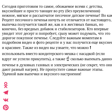
Сегодня приготовим то самое, обожаемое всеми с детства,
вкуснейшее и просто тающее во рту (без преувеличения)
нежное, мягкое и рассыпчатое песочное датское печенье! Во ка
Рецепт песочного печенья ничуть не отличается от настоящего,
выпечка получается такой же, как и в жестяных банках, но
конечно, без вредных добавок и стабилизаторов. Кто впервые
увидит этот десерт и попробует, сразу может подумать, что это
дорогое покупное печенье. Следуйте важным моментам в
подробном видео и фото рецепте и у вас получится еще вкусне
и красивее. Также из видео вы узнаете, что можно ❗
использовать вместо кондитерского мешка с насадкой (если
вдруг не успели прикупить), а также ☝️ сколько выпекать данно
печенье в духовках газовых и электрических (не секрет, что он
дают разный нагрев). Не пропустите самые важные этапы.
Удачной вам выпечки и вкусного настроения!
Odnoklassniki
Telegram
VK