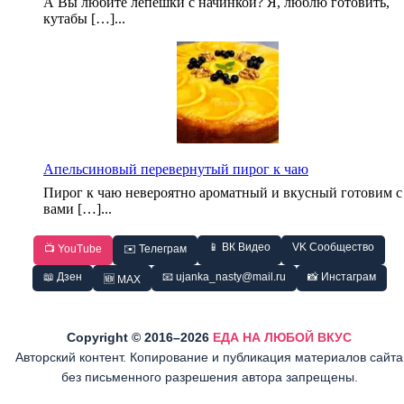
А Вы любите лепешки с начинкой? Я, люблю готовить,
кутабы […]...
Апельсиновый перевернутый пирог к чаю
Пирог к чаю невероятно ароматный и вкусный готовим с
вами […]...
📱 ВК Видео
VK Сообщество
📺 YouTube
✉️ Телеграм
📖 Дзен
📧 ujanka_nasty@mail.ru
📸 Инстаграм
🆕 MAX
Copyright © 2016–2026
ЕДА НА ЛЮБОЙ ВКУС
Авторский контент. Копирование и публикация материалов сайта
без письменного разрешения автора запрещены.