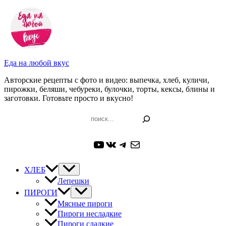
Перейти
к
содержимому
Еда на любой вкус
Авторские рецепты с фото и видео: выпечка, хлеб, куличи,
пирожки, беляши, чебуреки, булочки, торты, кексы, блины и
заготовки. Готовьте просто и вкусно!
Поиск
YouTube
ВКонтакте
Telegram
Почта
ХЛЕБ
Лепешки
ПИРОГИ
Мясные пироги
Пироги несладкие
Пироги сладкие