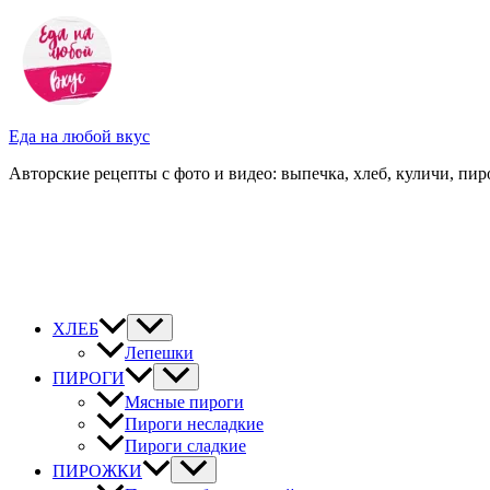
Перейти
к
содержимому
Еда на любой вкус
Авторские рецепты с фото и видео: выпечка, хлеб, куличи, пиро
ХЛЕБ
Лепешки
ПИРОГИ
Мясные пироги
Пироги несладкие
Пироги сладкие
ПИРОЖКИ