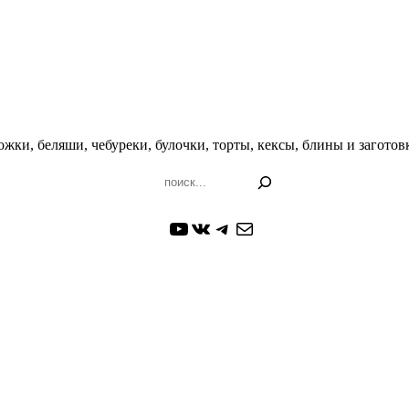
жки, беляши, чебуреки, булочки, торты, кексы, блины и заготовк
Поиск
YouTube
ВКонтакте
Telegram
Почта