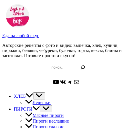
Перейти
к
содержимому
Еда на любой вкус
Авторские рецепты с фото и видео: выпечка, хлеб, куличи,
пирожки, беляши, чебуреки, булочки, торты, кексы, блины и
заготовки. Готовьте просто и вкусно!
Поиск
YouTube
ВКонтакте
Telegram
Почта
ХЛЕБ
Лепешки
ПИРОГИ
Мясные пироги
Пироги несладкие
Пироги сладкие