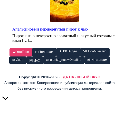
Апельсиновый перевернутый пирог к чаю
Пирог к чаю невероятно ароматный и вкусный готовим с
вами […]...
📱 ВК Видео
VK Сообщество
📺 YouTube
✉️ Телеграм
📖 Дзен
📧 ujanka_nasty@mail.ru
📸 Инстаграм
🆕 MAX
Copyright © 2016–2026
ЕДА НА ЛЮБОЙ ВКУС
Авторский контент. Копирование и публикация материалов сайта
без письменного разрешения автора запрещены.
Прокрутить
вверх