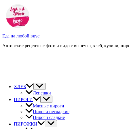
Перейти
к
содержимому
Еда на любой вкус
Авторские рецепты с фото и видео: выпечка, хлеб, куличи, пиро
ХЛЕБ
Лепешки
ПИРОГИ
Мясные пироги
Пироги несладкие
Пироги сладкие
ПИРОЖКИ