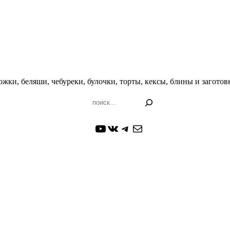
жки, беляши, чебуреки, булочки, торты, кексы, блины и заготовк
Поиск
YouTube
ВКонтакте
Telegram
Почта