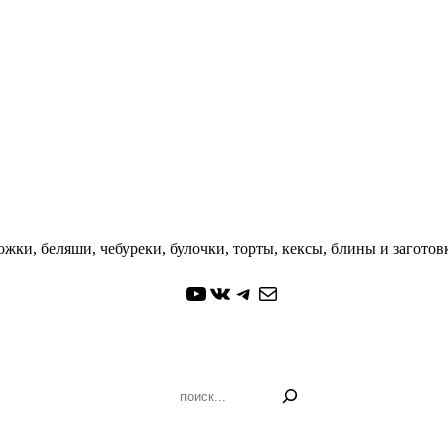
жки, беляши, чебуреки, булочки, торты, кексы, блины и заготовк
YouTube
ВКонтакте
Telegram
Почта
Поиск