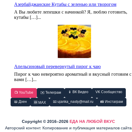
Азербайджанские Кутабы с зеленью или творогом
А Вы любите лепешки с начинкой? Я, люблю готовить,
кутабы […]...
Апельсиновый перевернутый пирог к чаю
Пирог к чаю невероятно ароматный и вкусный готовим с
вами […]...
📱 ВК Видео
VK Сообщество
📺 YouTube
✉️ Телеграм
📖 Дзен
📧 ujanka_nasty@mail.ru
📸 Инстаграм
🆕 MAX
Copyright © 2016–2026
ЕДА НА ЛЮБОЙ ВКУС
Авторский контент. Копирование и публикация материалов сайта