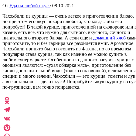
От
Еда на любой вкус
/
08.10.2021
Чахохбили из курицы — очень легкое в приготовлении блюдо,
но при этом его вкус покорит любого, кто когда-либо его
попробует! В такой курице, приготовленной на сковороде или 
казане, есть все, что нужно для сытного, вкусного, сочного и
питательного второго блюда. А если еще и
домашний хлеб
сам
приготовите, то и без гарнира все разойдется вмиг. Ароматное
Чахохбили принято было готовить из Фазана, но со временем
популярна стала курица, так как именно ее можно купить в
любом супермаркете. Особенностью данного рагу из курицы с
овощами являются: «сухая обжарка мяса», приготовление без
капли дополнительной воды (только сок овощей), великолепны
специи и много зелени. Чахохбили — это курица, томаты и лук
а все остальное — дело вкуса! Попробуйте такую курицу в соус
по-грузински, вам точно понравится.
Odnoklassniki
Telegram
VK