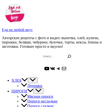
Перейти
к
содержимому
Еда на любой вкус
Авторские рецепты с фото и видео: выпечка, хлеб, куличи,
пирожки, беляши, чебуреки, булочки, торты, кексы, блины и
заготовки. Готовьте просто и вкусно!
Поиск
YouTube
ВКонтакте
Telegram
Почта
ХЛЕБ
Лепешки
ПИРОГИ
Мясные пироги
Пироги несладкие
Пироги сладкие