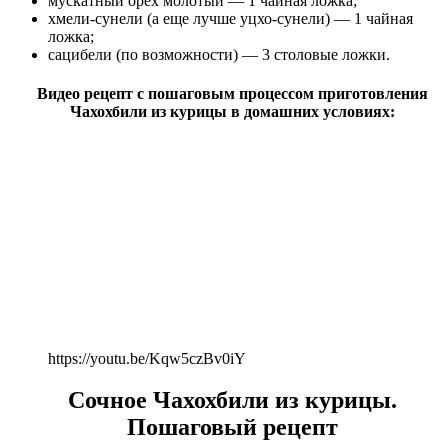
мускатный орех молотый — 1 чайная ложка;
хмели-сунели (а еще лучше уцхо-сунели) — 1 чайная
ложка;
сацибели (по возможности) — 3 столовые ложки.
Видео рецепт с пошаговым процессом приготовления
Чахохбили из курицы в домашних условиях:
https://youtu.be/Kqw5czBv0iY
Сочное Чахохбили из курицы.
Пошаговый рецепт