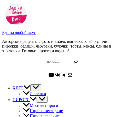
Перейти
к
содержимому
Еда на любой вкус
Авторские рецепты с фото и видео: выпечка, хлеб, куличи,
пирожки, беляши, чебуреки, булочки, торты, кексы, блины и
заготовки. Готовьте просто и вкусно!
Поиск
YouTube
ВКонтакте
Telegram
Почта
ХЛЕБ
Лепешки
ПИРОГИ
Мясные пироги
Пироги несладкие
Пироги сладкие