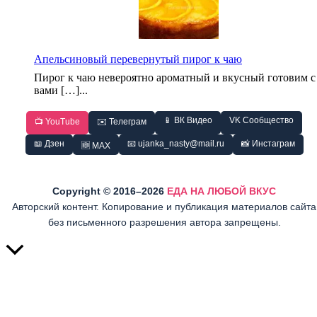
Апельсиновый перевернутый пирог к чаю
Пирог к чаю невероятно ароматный и вкусный готовим с
вами […]...
📱 ВК Видео
VK Сообщество
📺 YouTube
✉️ Телеграм
📖 Дзен
📧 ujanka_nasty@mail.ru
📸 Инстаграм
🆕 MAX
Copyright © 2016–2026
ЕДА НА ЛЮБОЙ ВКУС
Авторский контент. Копирование и публикация материалов сайта
без письменного разрешения автора запрещены.
Прокрутить
вверх