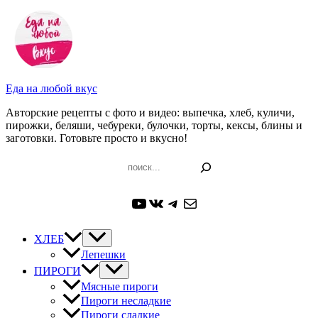
Перейти
к
содержимому
Еда на любой вкус
Авторские рецепты с фото и видео: выпечка, хлеб, куличи,
пирожки, беляши, чебуреки, булочки, торты, кексы, блины и
заготовки. Готовьте просто и вкусно!
Поиск
YouTube
ВКонтакте
Telegram
Почта
ХЛЕБ
Лепешки
ПИРОГИ
Мясные пироги
Пироги несладкие
Пироги сладкие