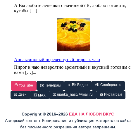
А Вы любите лепешки с начинкой? Я, люблю готовить,
кутабы […]...
Апельсиновый перевернутый пирог к чаю
Пирог к чаю невероятно ароматный и вкусный готовим с
вами […]...
📱 ВК Видео
VK Сообщество
📺 YouTube
✉️ Телеграм
📖 Дзен
📧 ujanka_nasty@mail.ru
📸 Инстаграм
🆕 MAX
Copyright © 2016–2026
ЕДА НА ЛЮБОЙ ВКУС
Авторский контент. Копирование и публикация материалов сайта
без письменного разрешения автора запрещены.