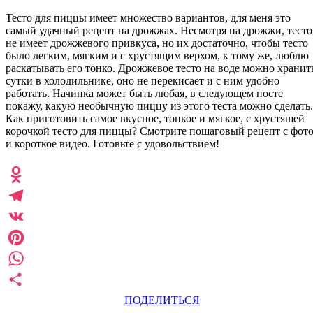
Тесто для пиццы имеет множество вариантов, для меня это
самый удачный рецепт на дрожжах. Несмотря на дрожжи, тесто
не имеет дрожжевого привкуса, но их достаточно, чтобы тесто
было легким, мягким и с хрустящим верхом, к тому же, люблю
раскатывать его тонко. Дрожжевое тесто на воде можно хранит
сутки в холодильнике, оно не перекисает и с ним удобно
работать. Начинка может быть любая, в следующем посте
покажу, какую необычную пиццу из этого теста можно сделать.
Как приготовить самое вкусное, тонкое и мягкое, с хрустящей
корочкой тесто для пиццы? Смотрите пошаговый рецепт с фот
и короткое видео. Готовьте с удовольствием!
Odnoklassniki
Telegram
VK
Pinterest
WhatsApp
ПОДЕЛИТЬСЯ