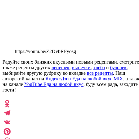
https://youtu.be/Z2DvbRFyosg
Радуйте своих близких вкусными новыми рецептами, смотрите
также рецепты других
лепешек
,
выпечки
,
хлеба
и
булочек
,
выбирайте другую рубрику во вкладке
все рецепты
. Наш
авторский канал на
ЯндексДзен Еда на любой вкус MIX
, а так
на канале
YouTube Еда на любой вкус
, буду всем рада, заходите
гости!
Odnoklassniki
Telegram
VK