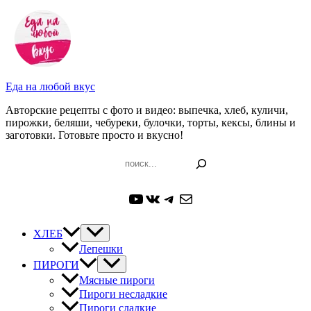
Перейти
к
содержимому
Еда на любой вкус
Авторские рецепты с фото и видео: выпечка, хлеб, куличи,
пирожки, беляши, чебуреки, булочки, торты, кексы, блины и
заготовки. Готовьте просто и вкусно!
Поиск
YouTube
ВКонтакте
Telegram
Почта
ХЛЕБ
Лепешки
ПИРОГИ
Мясные пироги
Пироги несладкие
Пироги сладкие