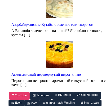
Азербайджанские Кутабы с зеленью или творогом
А Вы любите лепешки с начинкой? Я, люблю готовить,
кутабы […]...
Апельсиновый перевернутый пирог к чаю
Пирог к чаю невероятно ароматный и вкусный готовим с
вами […]...
📱 ВК Видео
VK Сообщество
📺 YouTube
✉️ Телеграм
📖 Дзен
📧 ujanka_nasty@mail.ru
📸 Инстаграм
🆕 MAX