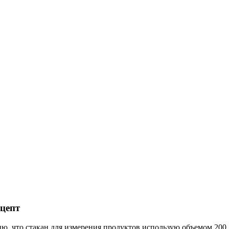
цепт
чню, что стакан для измерения продуктов использую объемом 200