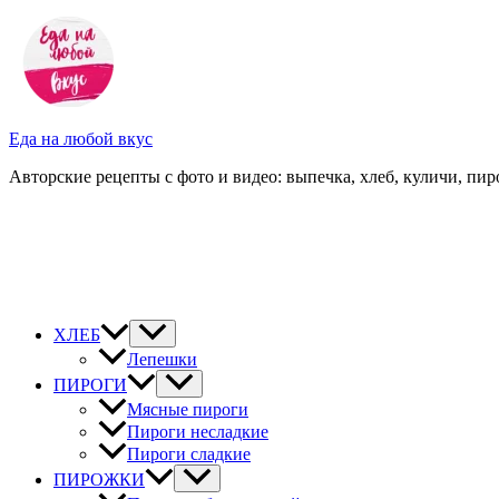
Перейти
к
содержимому
Еда на любой вкус
Авторские рецепты с фото и видео: выпечка, хлеб, куличи, пиро
ХЛЕБ
Лепешки
ПИРОГИ
Мясные пироги
Пироги несладкие
Пироги сладкие
ПИРОЖКИ