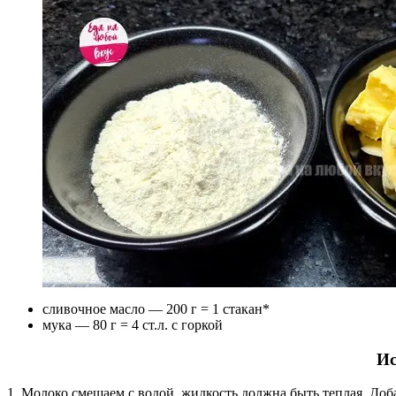
сливочное масло — 200 г = 1 стакан*
мука — 80 г = 4 ст.л. с горкой
Ис
1. Молоко смешаем с водой, жидкость должна быть теплая. Доба