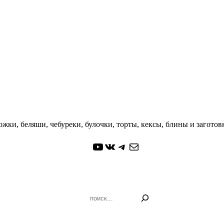
жки, беляши, чебуреки, булочки, торты, кексы, блины и заготовк
YouTube
ВКонтакте
Telegram
Почта
Поиск