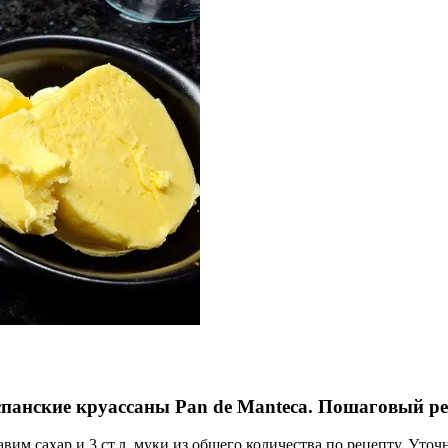
панские круассаны Pan de Manteca. Пошаговый ре
вим сахар и 3 ст.л. муки из общего количества по рецепту. Уто