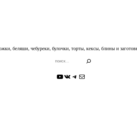
жки, беляши, чебуреки, булочки, торты, кексы, блины и заготовк
Поиск
YouTube
ВКонтакте
Telegram
Почта