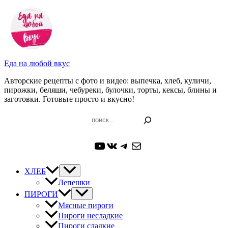
Перейти
к
содержимому
Еда на любой вкус
Авторские рецепты с фото и видео: выпечка, хлеб, куличи,
пирожки, беляши, чебуреки, булочки, торты, кексы, блины и
заготовки. Готовьте просто и вкусно!
Поиск
YouTube
ВКонтакте
Telegram
Почта
ХЛЕБ
Лепешки
ПИРОГИ
Мясные пироги
Пироги несладкие
Пироги сладкие