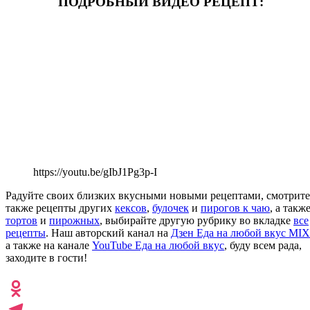
ПОДРОБНЫЙ ВИДЕО РЕЦЕПТ:
https://youtu.be/gIbJ1Pg3p-I
Радуйте своих близких вкусными новыми рецептами, смотрите
также рецепты других
кексов
,
булочек
и
пирогов к чаю
, а такж
тортов
и
пирожных
, выбирайте другую рубрику во вкладке
все
рецепты
. Наш авторский канал на
Дзен Еда на любой вкус MIX
а также на канале
YouTube Еда на любой вкус
, буду всем рада,
заходите в гости!
Odnoklassniki