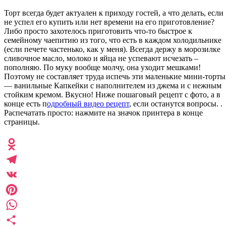
Торт всегда будет актуален к приходу гостей, а что делать, если
не успел его купить или нет времени на его приготовление?
Либо просто захотелось приготовить что-то быстрое к
семейному чаепитию из того, что есть в каждом холодильнике
(если печете частенько, как у меня). Всегда держу в морозилке
сливочное масло, молоко и яйца не успевают исчезать –
пополняю. По муку вообще молчу, она уходит мешками!
Поэтому не составляет труда испечь эти маленькие мини-торты
— ванильные Капкейки с наполнителем из джема и с нежным
стойким кремом. Вкусно! Ниже пошаговый рецепт с фото, а в
конце есть п
одробный видео рецепт
, если останутся вопросы. .
Распечатать просто: нажмите на значок принтера в конце
страницы.
Odnoklassniki
Telegram
VK
Pinterest
WhatsApp