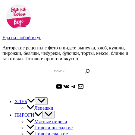
Перейти
к
содержимому
Еда на любой вкус
Авторские рецепты с фото и видео: выпечка, хлеб, куличи,
пирожки, беляши, чебуреки, булочки, торты, кексы, блины и
заготовки. Готовьте просто и вкусно!
Поиск
YouTube
ВКонтакте
Telegram
Почта
ХЛЕБ
Лепешки
ПИРОГИ
Мясные пироги
Пироги несладкие
Пироги сладкие