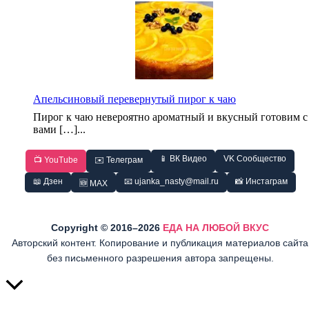
Апельсиновый перевернутый пирог к чаю
Пирог к чаю невероятно ароматный и вкусный готовим с
вами […]...
📱 ВК Видео
VK Сообщество
📺 YouTube
✉️ Телеграм
📖 Дзен
📧 ujanka_nasty@mail.ru
📸 Инстаграм
🆕 MAX
Copyright © 2016–2026
ЕДА НА ЛЮБОЙ ВКУС
Авторский контент. Копирование и публикация материалов сайта
без письменного разрешения автора запрещены.
Прокрутить
вверх