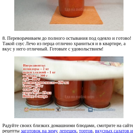
8. Переворачиваем до полного остывания под одеяло и готово!
Такой соус Лечо из перца отлично храниться и в квартире, а
вкус у него отличный. Готовьте с удовольствием!
Радуйте своих близких домашними блюдами, смотрите на сайт
рецепты
заготовок на зиму
,
лепешек
,
тортов
,
вкусных салатов
и