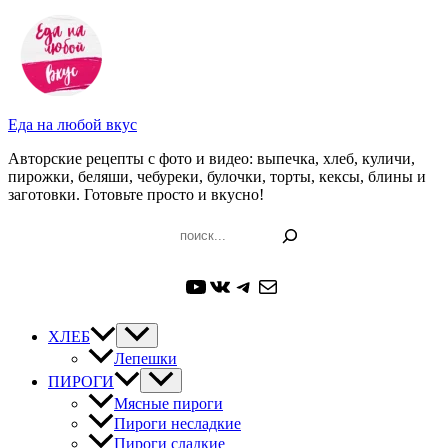
Перейти
к
содержимому
Еда на любой вкус
Авторские рецепты с фото и видео: выпечка, хлеб, куличи,
пирожки, беляши, чебуреки, булочки, торты, кексы, блины и
заготовки. Готовьте просто и вкусно!
Поиск
YouTube
ВКонтакте
Telegram
Почта
ХЛЕБ
Лепешки
ПИРОГИ
Мясные пироги
Пироги несладкие
Пироги сладкие