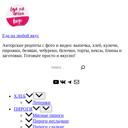
Перейти
к
содержимому
Еда на любой вкус
Авторские рецепты с фото и видео: выпечка, хлеб, куличи,
пирожки, беляши, чебуреки, булочки, торты, кексы, блины и
заготовки. Готовьте просто и вкусно!
Поиск
YouTube
ВКонтакте
Telegram
Почта
ХЛЕБ
Лепешки
ПИРОГИ
Мясные пироги
Пироги несладкие
Пироги сладкие