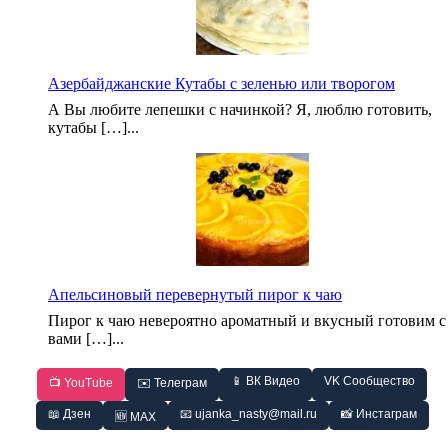
Азербайджанские Кутабы с зеленью или творогом
А Вы любите лепешки с начинкой? Я, люблю готовить,
кутабы […]...
Апельсиновый перевернутый пирог к чаю
Пирог к чаю невероятно ароматный и вкусный готовим с
вами […]...
📱 ВК Видео
VK Сообщество
📺 YouTube
✉️ Телеграм
📖 Дзен
📧 ujanka_nasty@mail.ru
📸 Инстаграм
🆕 MAX