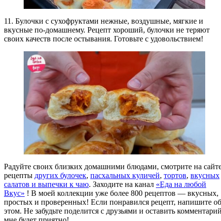
11. Булочки с сухофруктами нежные, воздушные, мягкие и
вкусные по-домашнему. Рецепт хороший, булочки не теряют
своих качеств после остывания. Готовьте с удовольствием!
Радуйте своих близких домашними блюдами, смотрите на сайт
рецепты
других булочек
,
пасхальных куличей
,
тортов
,
вкусных
салатов
и выпечки к чаю
. Заходите на канал
«Еда на любой
Вкус»
! В моей коллекции уже более 800 рецептов — вкусных,
простых и проверенных! Если понравился рецепт, напишите о
этом. Не забудьте поделится с друзьями и оставить комментарий
мне будет приятно!