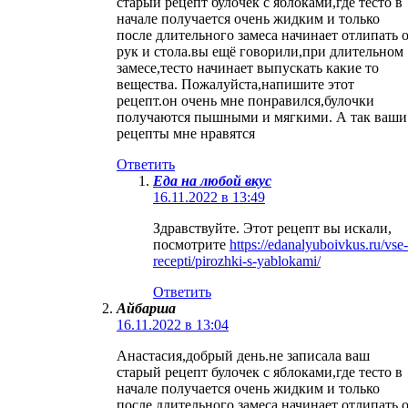
старый рецепт булочек с яблоками,где тесто в
начале получается очень жидким и только
после длительного замеса начинает отлипать 
рук и стола.вы ещё говорили,при длительном
замесе,тесто начинает выпускать какие то
вещества. Пожалуйста,напишите этот
рецепт.он очень мне понравился,булочки
получаются пышными и мягкими. А так ваши
рецепты мне нравятся
Ответить
Еда на любой вкус
16.11.2022 в 13:49
Здравствуйте. Этот рецепт вы искали,
посмотрите
https://edanalyuboivkus.ru/vse-
recepti/pirozhki-s-yablokami/
Ответить
Айбарша
16.11.2022 в 13:04
Анастасия,добрый день.не записала ваш
старый рецепт булочек с яблоками,где тесто в
начале получается очень жидким и только
после длительного замеса начинает отлипать 