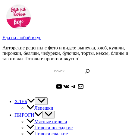
Перейти
к
содержимому
Еда на любой вкус
Авторские рецепты с фото и видео: выпечка, хлеб, куличи,
пирожки, беляши, чебуреки, булочки, торты, кексы, блины и
заготовки. Готовьте просто и вкусно!
Поиск
YouTube
ВКонтакте
Telegram
Почта
ХЛЕБ
Лепешки
ПИРОГИ
Мясные пироги
Пироги несладкие
Пироги сладкие