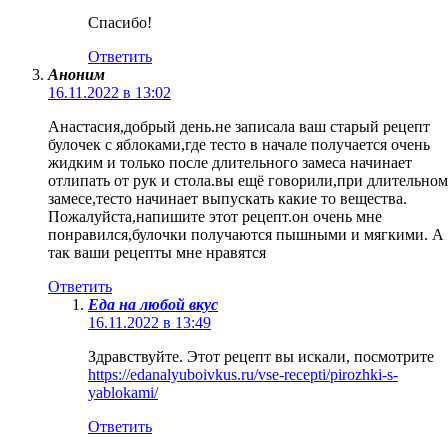
Спасибо!
Ответить
Аноним
16.11.2022 в 13:02
Анастасия,добрый день.не записала ваш старый рецепт
булочек с яблоками,где тесто в начале получается очень
жидким и только после длительного замеса начинает
отлипать от рук и стола.вы ещё говорили,при длительном
замесе,тесто начинает выпускать какие то вещества.
Пожалуйста,напишите этот рецепт.он очень мне
понравился,булочки получаются пышными и мягкими. А
так ваши рецепты мне нравятся
Ответить
Еда на любой вкус
16.11.2022 в 13:49
Здравствуйте. Этот рецепт вы искали, посмотрите
https://edanalyuboivkus.ru/vse-recepti/pirozhki-s-
yablokami/
Ответить