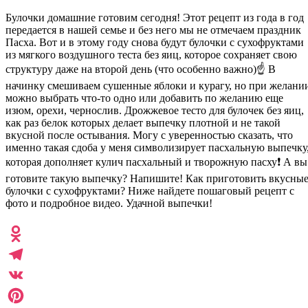
Булочки домашние готовим сегодня! Этот рецепт из года в год
передается в нашей семье и без него мы не отмечаем праздник
Пасха. Вот и в этому году снова будут булочки с сухофруктами
из мягкого воздушного теста без яиц, которое сохраняет свою
структуру даже на второй день (что особенно важно)☝️ В
начинку смешиваем сушенные яблоки и курагу, но при желани
можно выбрать что-то одно или добавить по желанию еще
изюм, орехи, чернослив. Дрожжевое тесто для булочек без яиц,
как раз белок которых делает выпечку плотной и не такой
вкусной после остывания. Могу с уверенностью сказать, что
именно такая сдоба у меня символизирует пасхальную выпечку
которая дополняет кулич пасхальный и творожную пасху❗ А вы
готовите такую выпечку? Напишите! Как приготовить вкусны
булочки с сухофруктами? Ниже найдете пошаговый рецепт с
фото и подробное видео. Удачной выпечки!
Odnoklassniki
Telegram
VK