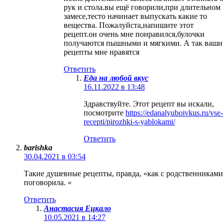
рук и стола.вы ещё говорили,при длительном
замесе,тесто начинает выпускать какие то
вещества. Пожалуйста,напишите этот
рецепт.он очень мне понравился,булочки
получаются пышными и мягкими. А так ваши
рецепты мне нравятся
Ответить
Еда на любой вкус
16.11.2022 в 13:48
Здравствуйте. Этот рецепт вы искали,
посмотрите
https://edanalyuboivkus.ru/vse-
recepti/pirozhki-s-yablokami/
Ответить
barishka
30.04.2021 в 03:54
Такие душевные рецепты, правда, «как с родственниками
поговорила. «
Ответить
Анастасия Ецкало
10.05.2021 в 14:27