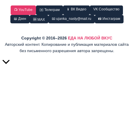
📱 ВК Видео
VK Сообщество
📺 YouTube
✉️ Телеграм
📖 Дзен
📧 ujanka_nasty@mail.ru
📸 Инстаграм
🆕 MAX
Copyright © 2016–2026
ЕДА НА ЛЮБОЙ ВКУС
Авторский контент. Копирование и публикация материалов сайта
без письменного разрешения автора запрещены.
Прокрутить
вверх