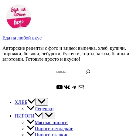
Перейти
к
содержимому
Еда на любой вкус
Авторские рецепты с фото и видео: выпечка, хлеб, куличи,
пирожки, беляши, чебуреки, булочки, торты, кексы, блины и
заготовки. Готовьте просто и вкусно!
Поиск
YouTube
ВКонтакте
Telegram
Почта
ХЛЕБ
Лепешки
ПИРОГИ
Мясные пироги
Пироги несладкие
Пироги сладкие