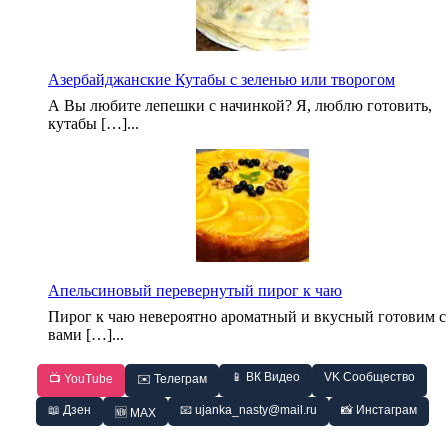
Азербайджанские Кутабы с зеленью или творогом
А Вы любите лепешки с начинкой? Я, люблю готовить,
кутабы […]...
Апельсиновый перевернутый пирог к чаю
Пирог к чаю невероятно ароматный и вкусный готовим с
вами […]...
📱 ВК Видео
VK Сообщество
📺 YouTube
✉️ Телеграм
📖 Дзен
📧 ujanka_nasty@mail.ru
📸 Инстаграм
🆕 MAX