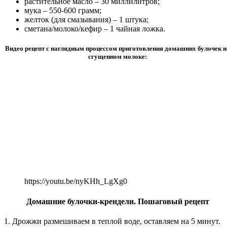
растительное масло – 30 миллилитров;
мука – 550-600 грамм;
желток (для смазывания) – 1 штука;
сметана/молоко/кефир – 1 чайная ложка.
Видео рецепт с наглядным процессом приготовления домашних булочек н
сгущенном молоке:
https://youtu.be/nyKHh_LgXg0
Домашние булочки-крендели. Пошаговый рецепт
1. Дрожжи размешиваем в теплой воде, оставляем на 5 минут.