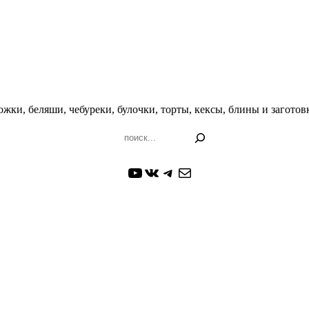
жки, беляши, чебуреки, булочки, торты, кексы, блины и заготовк
Поиск
YouTube
ВКонтакте
Telegram
Почта