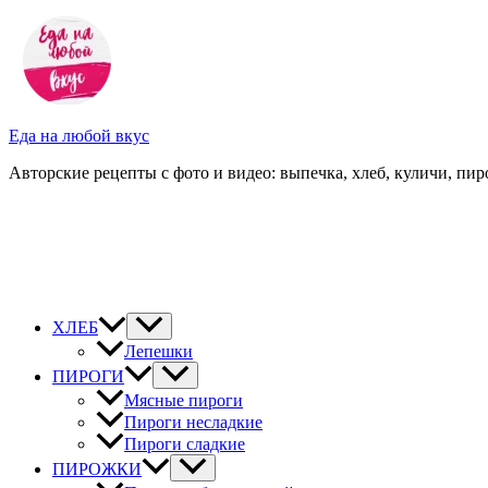
Перейти
к
содержимому
Еда на любой вкус
Авторские рецепты с фото и видео: выпечка, хлеб, куличи, пиро
ХЛЕБ
Лепешки
ПИРОГИ
Мясные пироги
Пироги несладкие
Пироги сладкие
ПИРОЖКИ