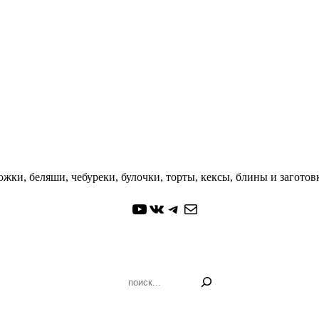
жки, беляши, чебуреки, булочки, торты, кексы, блины и заготовк
YouTube
ВКонтакте
Telegram
Почта
Поиск