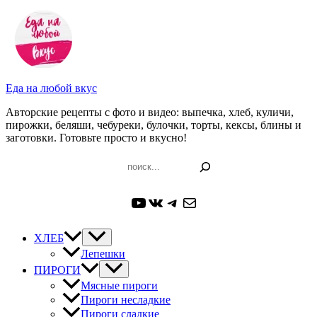
Перейти
к
содержимому
Еда на любой вкус
Авторские рецепты с фото и видео: выпечка, хлеб, куличи,
пирожки, беляши, чебуреки, булочки, торты, кексы, блины и
заготовки. Готовьте просто и вкусно!
Поиск
YouTube
ВКонтакте
Telegram
Почта
ХЛЕБ
Лепешки
ПИРОГИ
Мясные пироги
Пироги несладкие
Пироги сладкие