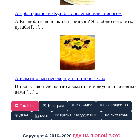
Азербайджанские Кутабы с зеленью или творогом
А Вы любите лепешки с начинкой? Я, люблю готовить,
кутабы […]...
Апельсиновый перевернутый пирог к чаю
Пирог к чаю невероятно ароматный и вкусный готовим с
вами […]...
📱 ВК Видео
VK Сообщество
📺 YouTube
✉️ Телеграм
📖 Дзен
📧 ujanka_nasty@mail.ru
📸 Инстаграм
🆕 MAX
Copyright © 2016–2026
ЕДА НА ЛЮБОЙ ВКУС