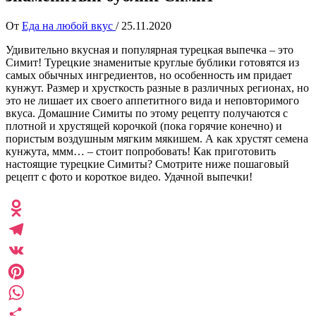
От
Еда на любой вкус
/
25.11.2020
Удивительно вкусная и популярная турецкая выпечка – это
Симит! Турецкие знаменитые круглые бублики готовятся из
самых обычных ингредиентов, но особенность им придает
кунжут. Размер и хрусткость разные в различных регионах, но
это не лишает их своего аппетитного вида и неповторимого
вкуса. Домашние Симиты по этому рецепту получаются с
плотной и хрустящей корочкой (пока горячие конечно) и
пористым воздушным мягким мякишем. А как хрустят семена
кунжута, ммм… – стоит попробовать! Как приготовить
настоящие турецкие Симиты? Смотрите ниже пошаговый
рецепт с фото и короткое видео. Удачной выпечки!
Odnoklassniki
Telegram
VK
Pinterest
WhatsApp