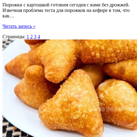
Пирожки с картошкой готовим сегодня с вами без дрожжей.
Извечная проблема теста для пирожков на кефире в том, что
как…
Воздушные
Читать запись »
пирожки
Страницы:
1
2
3
4
с
картошкой
без
дрожжей