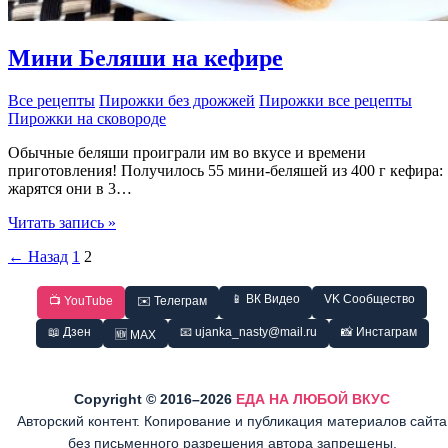
Мини Беляши на кефире
Все рецепты
Пирожки без дрожжей
Пирожки все рецепты
Пирожки на сковороде
Обычные беляши проиграли им во вкусе и времени
приготовления! Получилось 55 мини-беляшей из 400 г кефира:
жарятся они в 3…
Мини
Читать запись »
Беляши
←
Назад
1
2
на
кефире
📱 ВК Видео
VK Сообщество
📺 YouTube
✉️ Телеграм
📖 Дзен
📧 ujanka_nasty@mail.ru
📸 Инстаграм
🆕 MAX
Copyright © 2016–2026
ЕДА НА ЛЮБОЙ ВКУС
Авторский контент. Копирование и публикация материалов сайта
без письменного разрешения автора запрещены.