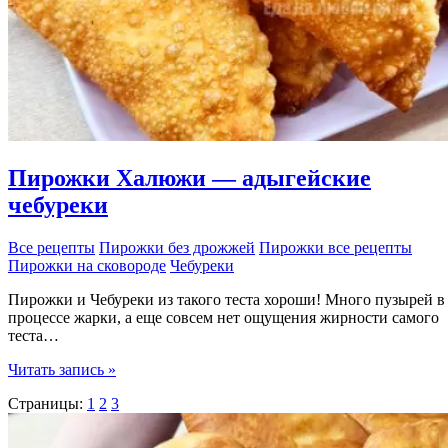
Пирожки Халюжи — адыгейские
чебуреки
Все рецепты
Пирожки без дрожжей
Пирожки все рецепты
Пирожки на сковороде
Чебуреки
Пирожки и Чебуреки из такого теста хороши! Много пузырей в
процессе жарки, а еще совсем нет ощущения жирности самого
теста…
Пирожки
Читать запись »
Халюжи
Страницы:
1
2
3
—
адыгейские
чебуреки