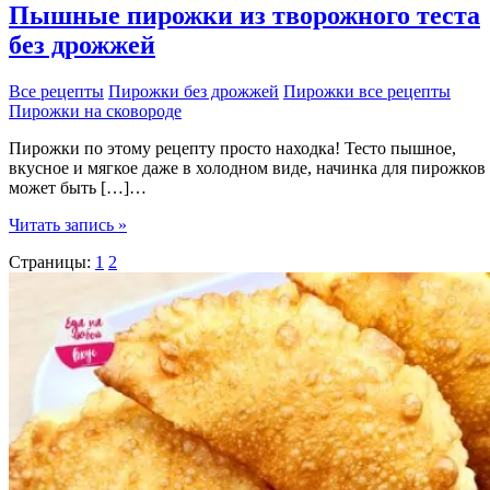
Пышные пирожки из творожного теста
без дрожжей
Все рецепты
Пирожки без дрожжей
Пирожки все рецепты
Пирожки на сковороде
Пирожки по этому рецепту просто находка! Тесто пышное,
вкусное и мягкое даже в холодном виде, начинка для пирожков
может быть […]…
Пышные
Читать запись »
пирожки
Страницы:
1
2
из
творожного
теста
без
дрожжей