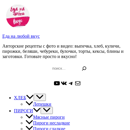
Перейти
к
содержимому
Еда на любой вкус
Авторские рецепты с фото и видео: выпечка, хлеб, куличи,
пирожки, беляши, чебуреки, булочки, торты, кексы, блины и
заготовки. Готовьте просто и вкусно!
Поиск
YouTube
ВКонтакте
Telegram
Почта
ХЛЕБ
Лепешки
ПИРОГИ
Мясные пироги
Пироги несладкие
Пироги сладкие