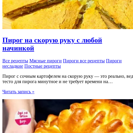
Пирог на скорую руку с любой
начинкой
Все рецепты
Мясные пироги
Пироги все рецепты
Пироги
несладкие
Постные рецепты
Пирог с сочным картофелем на скорую руку — это реально, ве
тесто для пирога минутное и не требует времени на…
Пирог
Читать запись »
на
скорую
руку
с
любой
начинкой