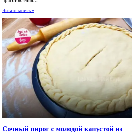
приготовления…
Пирог,
Читать запись »
да
не
Курник:
самый
быстрый
рецепт
Сочный пирог с молодой капустой из