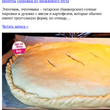
рецепты
Пирожки из дрожжевого теста
Эчпочмак, эчпочмаки – татарские (башкирские) сочные
пирожки в духовке с мясом и картофелем, которые обычно
имеют треугольную форму, но отнюдь…
Татарские
Читать запись »
пирожки
Эчпочмак