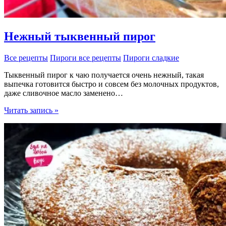
Нежный тыквенный пирог
Все рецепты
Пироги все рецепты
Пироги сладкие
Тыквенный пирог к чаю получается очень нежный, такая
выпечка готовится быстро и совсем без молочных продуктов,
даже сливочное масло заменено…
Нежный
Читать запись »
тыквенный
пирог