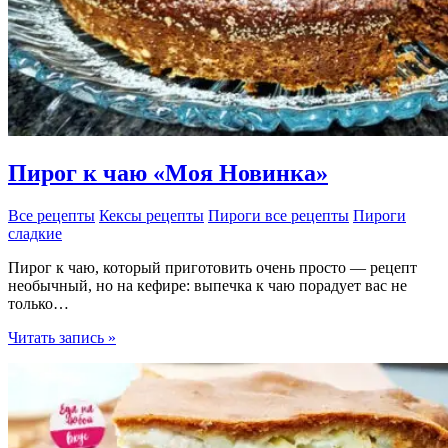
Пирог к чаю «Моя Новинка»
Все рецепты
Кексы рецепты
Пироги все рецепты
Пироги
сладкие
Пирог к чаю, который приготовить очень просто — рецепт
необычный, но на кефире: выпечка к чаю порадует вас не
только…
Пирог
Читать запись »
к
чаю
«Моя
Новинка»