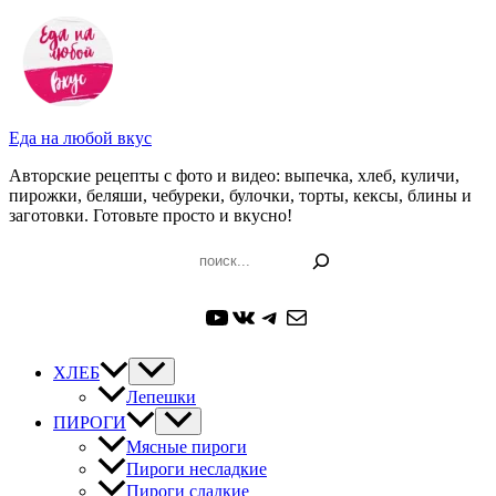
Перейти
к
содержимому
Еда на любой вкус
Авторские рецепты с фото и видео: выпечка, хлеб, куличи,
пирожки, беляши, чебуреки, булочки, торты, кексы, блины и
заготовки. Готовьте просто и вкусно!
Поиск
YouTube
ВКонтакте
Telegram
Почта
ХЛЕБ
Лепешки
ПИРОГИ
Мясные пироги
Пироги несладкие
Пироги сладкие