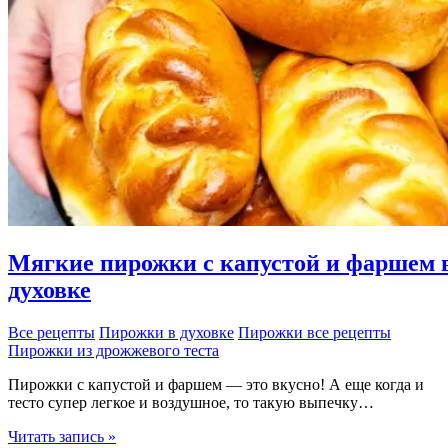
Мягкие пирожки с капустой и фаршем 
духовке
Все рецепты
Пирожки в духовке
Пирожки все рецепты
Пирожки из дрожжевого теста
Пирожки с капустой и фаршем — это вкусно! А еще когда и
тесто супер легкое и воздушное, то такую выпечку…
Мягкие
Читать запись »