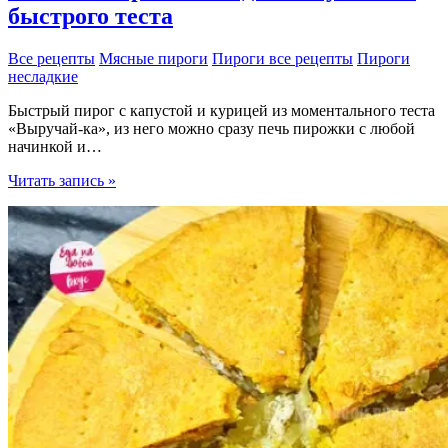
быстрого теста
Все рецепты
Мясные пироги
Пироги все рецепты
Пироги
несладкие
Быстрый пирог с капустой и курицей из моментального теста
«Выручай-ка», из него можно сразу печь пирожки с любой
начинкой и…
Сочный
Читать запись »
пирог
с
молодой
капустой
из
быстрого
теста