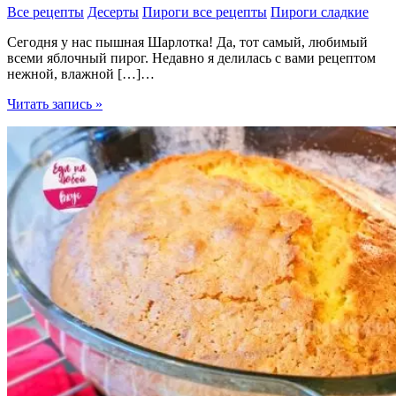
Все рецепты
Десерты
Пироги все рецепты
Пироги сладкие
Сегодня у нас пышная Шарлотка! Да, тот самый, любимый
всеми яблочный пирог. Недавно я делилась с вами рецептом
нежной, влажной […]…
Пышная
Читать запись »
Шарлотка
с
яблоками
без
соды
—
простой
яблочный
пирог