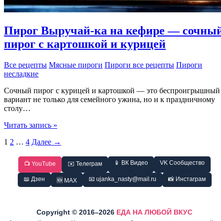
Пирог Выручай-ка на кефире — сочны
пирог с картошкой и курицей
Все рецепты
Мясные пироги
Пироги все рецепты
Пироги
несладкие
Сочный пирог с курицей и картошкой — это беспроигрышный
вариант не только для семейного ужина, но и к праздничному
столу…
Пирог
Читать запись »
Выручай-
1
2
…
4
Далее
→
ка
на
кефире
📱 ВК Видео
VK Сообщество
📺 YouTube
✉️ Телеграм
—
сочный
📖 Дзен
📧 ujanka_nasty@mail.ru
📸 Инстаграм
🆕 MAX
пирог
с
картошкой
Copyright © 2016–2026
ЕДА НА ЛЮБОЙ ВКУС
и