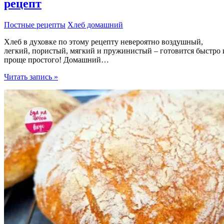
рецепт
Постные рецепты
Хлеб домашний
Хлеб в духовке по этому рецепту невероятно воздушный,
легкий, пористый, мягкий и пружинистый – готовится быстро 
проще простого! Домашний…
Быстрый
Читать запись »
Хлеб
в
духовке,
самый
легкий
рецепт