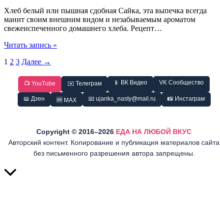
Хлеб белый или пышная сдобная Сайка, эта выпечка всегда
манит своим внешним видом и незабываемым ароматом
свежеиспеченного домашнего хлеба. Рецепт…
Хлеб
Читать запись »
белый
1
2
3
Далее
→
—
вкусная
Сайка
📱 ВК Видео
VK Сообщество
📺 YouTube
✉️ Телеграм
📖 Дзен
📧 ujanka_nasty@mail.ru
📸 Инстаграм
🆕 MAX
Copyright © 2016–2026
ЕДА НА ЛЮБОЙ ВКУС
Авторский контент. Копирование и публикация материалов сайта
без письменного разрешения автора запрещены.
Прокрутить
вверх