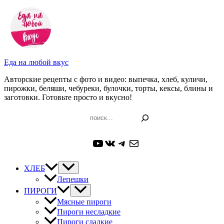
Перейти
к
содержимому
Еда на любой вкус
Авторские рецепты с фото и видео: выпечка, хлеб, куличи,
пирожки, беляши, чебуреки, булочки, торты, кексы, блины и
заготовки. Готовьте просто и вкусно!
Поиск
YouTube
ВКонтакте
Telegram
Почта
ХЛЕБ
Лепешки
ПИРОГИ
Мясные пироги
Пироги несладкие
Пироги сладкие