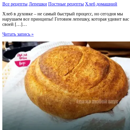
Все рецепты
Лепешки
Постные рецепты
Хлеб домашний
Хлеб в духовке – не самый быстрый процесс, но сегодня мы
нарушаем все принципы! Готовим лепешку, которая удивит вас
своей […]…
Хлеб
Читать запись »
в
духовке
за
12
минут
одной
ложкой