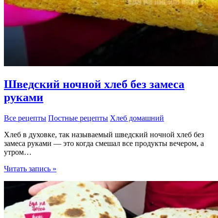
Шведский ночной хлеб без замеса
руками
Все рецепты
Постные рецепты
Хлеб домашний
Хлеб в духовке, так называемый шведский ночной хлеб без
замеса руками — это когда смешал все продукты вечером, а
утром…
Шведский
Читать запись »
ночной
хлеб
без
замеса
руками