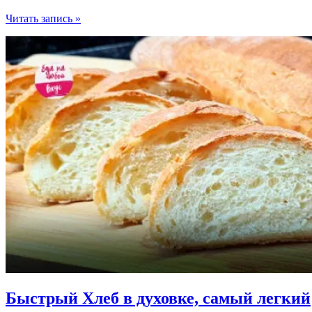
Домашний
Читать запись »
лаваш
на
сковороде.
Мягкие
Лепешки
на
кипятке
Быстрый Хлеб в духовке, самый легкий