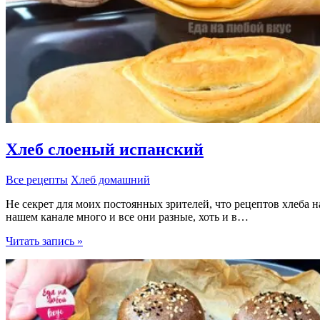
Хлеб слоеный испанский
Все рецепты
Хлеб домашний
Не секрет для моих постоянных зрителей, что рецептов хлеба н
нашем канале много и все они разные, хоть и в…
Хлеб
Читать запись »
слоеный
испанский