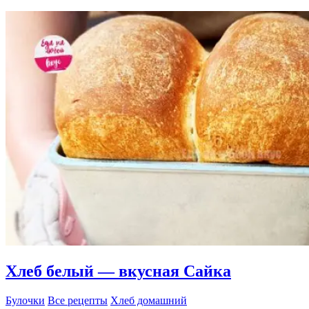
без
дрожжей
и
без
муки.
Кето
хлеб
Хлеб белый — вкусная Сайка
Булочки
Все рецепты
Хлеб домашний