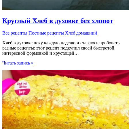
Круглый Хлеб в духовке без хлопот
Все рецепты
Постные рецепты
Хлеб домашний
Хлеб в духовке пеку каждую неделю и стараюсь пробовать
разные рецепты: этот рецепт подкупил своей быстротой,
интересной формовкой и хрустящей…
Круглый
Читать запись »
Хлеб
в
духовке
без
хлопот