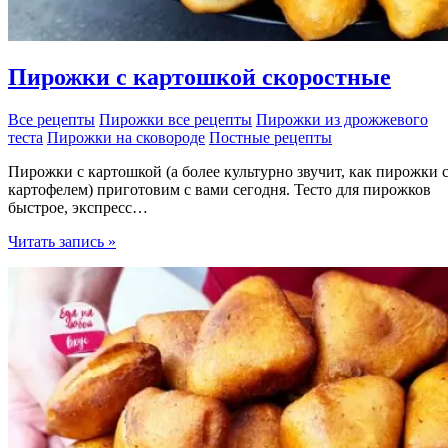
Пирожки с картошкой скоростные
Все рецепты
Пирожки все рецепты
Пирожки из дрожжевого
теста
Пирожки на сковороде
Постные рецепты
Пирожки с картошкой (а более культурно звучит, как пирожки 
картофелем) приготовим с вами сегодня. Тесто для пирожков
быстрое, экспресс…
Пирожки
Читать запись »
с
картошкой
скоростные