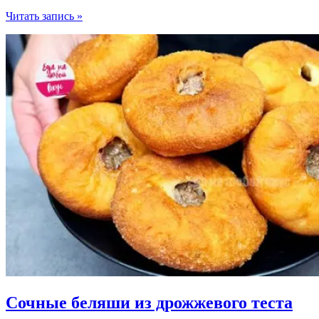
Чебуреки
Читать запись »
будут
с
пузырьками
всегда
Сочные беляши из дрожжевого теста