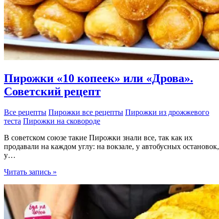
Пирожки «10 копеек» или «Дрова».
Советский рецепт
Все рецепты
Пирожки все рецепты
Пирожки из дрожжевого
теста
Пирожки на сковороде
В советском союзе такие Пирожки знали все, так как их
продавали на каждом углу: на вокзале, у автобусных остановок,
у…
Пирожки
Читать запись »
«10
копеек»
или
«Дрова».
Советский