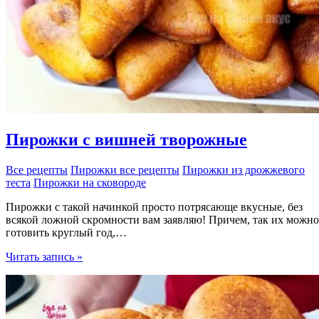
Пирожки с вишней творожные
Все рецепты
Пирожки все рецепты
Пирожки из дрожжевого
теста
Пирожки на сковороде
Пирожки с такой начинкой просто потрясающе вкусные, без
всякой ложной скромности вам заявляю! Причем, так их можно
готовить круглый год,…
Пирожки
Читать запись »
с
вишней
творожные