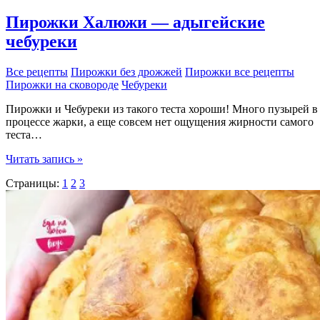
Пирожки Халюжи — адыгейские
чебуреки
Все рецепты
Пирожки без дрожжей
Пирожки все рецепты
Пирожки на сковороде
Чебуреки
Пирожки и Чебуреки из такого теста хороши! Много пузырей в
процессе жарки, а еще совсем нет ощущения жирности самого
теста…
Пирожки
Читать запись »
Халюжи
Страницы:
1
2
3
—
адыгейские
чебуреки