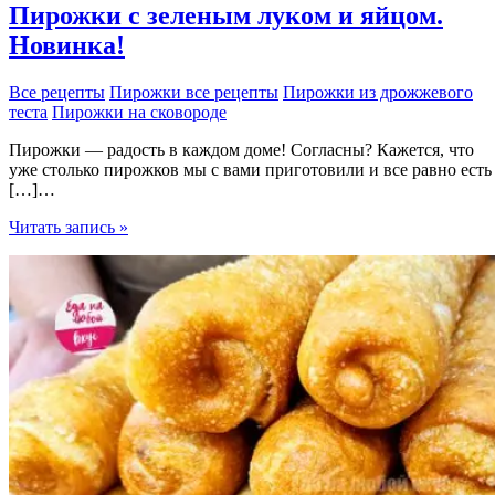
Пирожки с зеленым луком и яйцом.
Новинка!
Все рецепты
Пирожки все рецепты
Пирожки из дрожжевого
теста
Пирожки на сковороде
Пирожки — радость в каждом доме! Согласны? Кажется, что
уже столько пирожков мы с вами приготовили и все равно есть
[…]…
Пирожки
Читать запись »
с
зеленым
луком
и
яйцом.
Новинка!